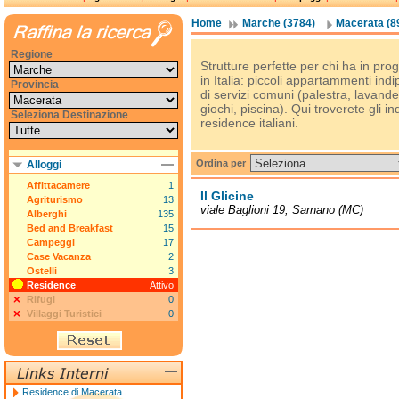
Home
Marche (3784)
Macerata (8
Regione
Strutture perfette per chi ha in 
in Italia: piccoli appartammenti in
Provincia
di servizi comuni (palestra, lavande
giochi, piscina). Qui troverete gli ind
Seleziona Destinazione
residence italiani.
Ordina per
Alloggi
Affittacamere
1
Il Glicine
Agriturismo
13
viale Baglioni 19, Sarnano (MC)
Alberghi
135
Bed and Breakfast
15
Campeggi
17
Case Vacanza
2
Ostelli
3
Residence
Attivo
Rifugi
0
Villaggi Turistici
0
Residence di Macerata