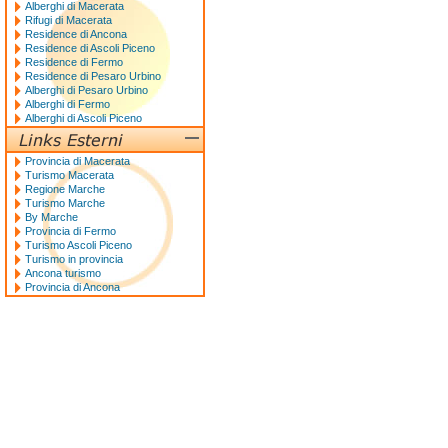
Alberghi di Macerata
Rifugi di Macerata
Residence di Ancona
Residence di Ascoli Piceno
Residence di Fermo
Residence di Pesaro Urbino
Alberghi di Pesaro Urbino
Alberghi di Fermo
Alberghi di Ascoli Piceno
Provincia di Macerata
Turismo Macerata
Regione Marche
Turismo Marche
By Marche
Provincia di Fermo
Turismo Ascoli Piceno
Turismo in provincia
Ancona turismo
Provincia di Ancona