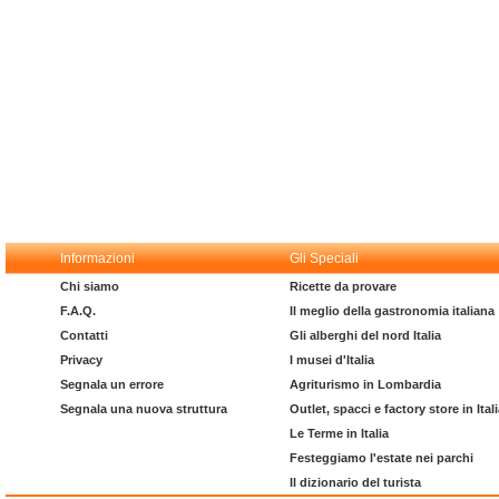
Informazioni
Gli Speciali
Chi siamo
Ricette da provare
F.A.Q.
Il meglio della gastronomia italiana
Contatti
Gli alberghi del nord Italia
Privacy
I musei d'Italia
Segnala un errore
Agriturismo in Lombardia
Segnala una nuova struttura
Outlet, spacci e factory store in Ital
Le Terme in Italia
Festeggiamo l'estate nei parchi
Il dizionario del turista