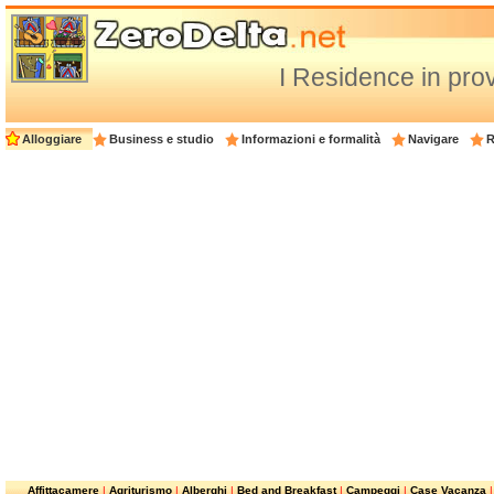
I Residence in pro
Alloggiare
Business e studio
Informazioni e formalità
Navigare
R
Affittacamere
|
Agriturismo
|
Alberghi
|
Bed and Breakfast
|
Campeggi
|
Case Vacanza