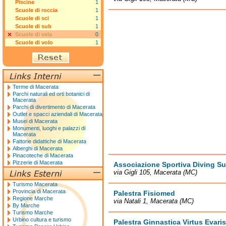
Piscine
1
Scuole di roccia
1
Scuole di sci
1
Scuole di sub
1
Scuole di vela
0
Scuole di volo
1
Terme di Macerata
Parchi naturali ed orti botanici di
Macerata
Parchi di divertimento di Macerata
Outlet e spacci aziendali di Macerata
Musei di Macerata
Monumenti, luoghi e palazzi di
Macerata
Fattorie didattiche di Macerata
Alberghi di Macerata
Pinacoteche di Macerata
Pizzerie di Macerata
Associazione Sportiva Diving S
via Gigli 105, Macerata (MC)
Turismo Macerata
Provincia di Macerata
Palestra Fisiomed
Regione Marche
via Natali 1, Macerata (MC)
By Marche
Turismo Marche
Urbino cultura e turismo
Palestra Ginnastica Virtus Evari