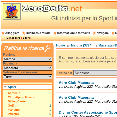
Gli indirizzi per lo Sport
Alloggiare
Business e studio
Informazioni e formalità
Navigare
R
Benessere
|
Sport
|
Home
Marche (3784)
Macerata (8
Regione
E' sempre il momento giusto per fare sport: d
Agonismo, relax, benessere nelle palestre
Provincia
Seleziona Destinazione
Ordina per
Aero Club Macerata
via Dante Alighieri 222, Morrovalle St
Sport
Aeroclub
1
Aero Club Macerata
Club Alpino Italiano
1
via Dante Alighieri 222, Morrovalle St
Diving Center
1
Golf
2
Maneggi
1
Diving Center Associazione Spor
Palestre
6
via Gigli 105, Macerata (MC)