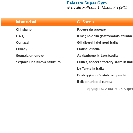
Palestra Super Gym
piazzale Fattorini 1, Macerata (MC)
Informazioni
Gli Speciali
Chi siamo
Ricette da provare
F.A.Q.
Il meglio della gastronomia italiana
Contatti
Gli alberghi del nord Italia
Privacy
I musei d'Italia
Segnala un errore
Agriturismo in Lombardia
Segnala una nuova struttura
Outlet, spacci e factory store in Ital
Le Terme in Italia
Festeggiamo l'estate nei parchi
Il dizionario del turista
Copyright © 2004-2026 Supero L