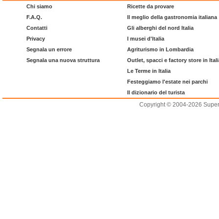
Chi siamo
Ricette da provare
F.A.Q.
Il meglio della gastronomia italiana
Contatti
Gli alberghi del nord Italia
Privacy
I musei d'Italia
Segnala un errore
Agriturismo in Lombardia
Segnala una nuova struttura
Outlet, spacci e factory store in Ital
Le Terme in Italia
Festeggiamo l'estate nei parchi
Il dizionario del turista
Copyright © 2004-2026 Supero L