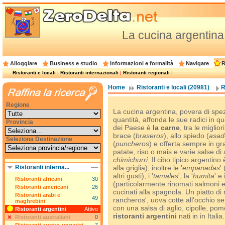
La cucina argentina: i
Alloggiare
Business e studio
Informazioni e formalità
Navigare
R
Ristoranti e locali
|
Ristoranti internazionali
|
Ristoranti regionali
|
Home
Ristoranti e locali (20981)
R
Regione
La cucina argentina, povera di spe
quantità, affonda le sue radici in q
Provincia
dei Paese è
la carne
, tra le migli
brace (
braseros
), allo spiedo (
asad
Seleziona Destinazione
(
puncheros
) e offerta sempre in gr
patate, riso o mais e varie salse 
chimichurri
. Il cibo tipico argentin
Ristoranti interna...
alla griglia), inoltre le '
empanadas
'
altri gusti), i '
tamales
', la '
humita
' e i
Ristoranti africani
30
(particolarmente rinomati salmoni 
Ristoranti americani
26
cucinati alla spagnola. Un piatto d
Ristoranti arabi e
49
rancheros', uova cotte all'occhio se
maghrebini
con una salsa di aglio, cipolle, pom
Ristoranti argentini
Attivo
ristoranti argentini
nati in in Italia.
Ristoranti australiani
0