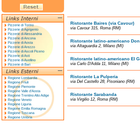
Ristorante Baires (via Cavour)
Pizzerie di Torino
via Cavour 315, Roma (RM)
Pizzerie di Agrigento
Pizzerie di Alessandria
Pizzerie di Ancona
Ristorante latino-americano Do
Pizzerie di Aosta
via Altaguardia 2, Milano (MI)
Pizzerie di Arezzo
Pizzerie di Ascoli Piceno
Pizzerie di Asti
Ristorante latino-americano El 
Pizzerie di Avellino
via Carlo D'Adda 11, Milano (MI)
Pizzerie di Bari
Ristorante La Pulperia
Regione Lombardia
via Del Castello 28, Pisoniano (RM)
Regione Friuli
Regione Piemonte
Regione Valle d'Aosta
Ristorante Sarabanda
Regione Trentino Alto Adige
via Virgilio 12, Roma (RM)
Regione Veneto
Regione Liguria
Regione Emilia Romagna
Regione Toscana
Regione Umbria