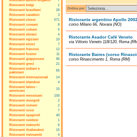
Ristoranti austro-ungarici
7
Ristoranti belgi
1
Ordina per
Ristoranti brasiliani
28
Ristoranti caraibici
3
Ristorante argentino Apollo 200
Ristoranti cinesi
571
corso Milano 66, Novara (NO)
Ristoranti coreani
8
Ristoranti cubani
5
Ristoranti ebraici
4
Ristorante Asador Café Veneto
Ristoranti egiziani
10
via Vittorio Veneto 118/120, Roma (R
Ristoranti etnici
7
Ristoranti francesi
12
Ristoranti fusion
11
Ristorante Baires (corso Rinasc
Ristoranti giapponesi
95
corso Rinascimento 1, Roma (RM)
Ristoranti greci
21
Ristoranti indiani e
65
pakistani
Ristoranti internazionali
14
Ristoranti irlandesi
4
Ristoranti latino -
15
americani
Ristoranti messicani
100
Ristoranti mongoli
2
Ristoranti romeni
2
Ristoranti russi
7
Ristoranti spagnoli
40
Ristoranti svedesi
1
Ristoranti tedeschi
6
Ristoranti thailandesi
15
Ristoranti vietnamiti
4