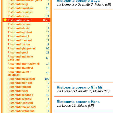
Ristoranti austro-ungarici
7
Ristorante coreano Gaya
Ristoranti belgi
1
via Domenico Scarlatti 3, Milano (MI)
Ristoranti brasiliani
28
Ristoranti caraibici
3
Ristoranti cinesi
571
Ristoranti coreani
Attivo
Ristoranti cubani
5
Ristoranti ebraici
4
Ristoranti egiziani
10
Ristoranti etnici
7
Ristoranti francesi
12
Ristoranti fusion
11
Ristoranti giapponesi
95
Ristoranti greci
21
Ristoranti indiani e
65
pakistani
Ristoranti internazionali
14
Ristoranti irlandesi
4
Ristoranti latino -
15
americani
Ristoranti messicani
100
Ristoranti mongoli
2
Ristoranti romeni
2
Ristorante coreano Gin Mi
Ristoranti russi
7
via Giovanni Paisiello 7, Milano (MI)
Ristoranti spagnoli
40
Ristoranti svedesi
1
Ristorante coreano Hana
Ristoranti tedeschi
6
via Lecco 15, Milano (MI)
Ristoranti thailandesi
15
Ristoranti vietnamiti
4