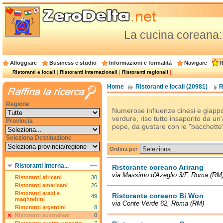
La cucina coreana: i 
Alloggiare
Business e studio
Informazioni e formalità
Navigare
R
Ristoranti e locali
|
Ristoranti internazionali
|
Ristoranti regionali
|
Home
Ristoranti e locali (20981)
R
Regione
Numerose influenze cinesi e giappon
verdure, riso tutto insaporito da u
Provincia
pepe, da gustare con le "bacchette"
Seleziona Destinazione
Ordina per
Ristoranti interna...
Ristorante coreano Arirang
via Massimo d'Azeglio 3/F, Roma (RM
Ristoranti africani
30
Ristoranti americani
26
Ristoranti arabi e
Ristorante coreano Bi Won
49
maghrebini
via Conte Verde 62, Roma (RM)
Ristoranti argentini
8
Ristoranti australiani
0