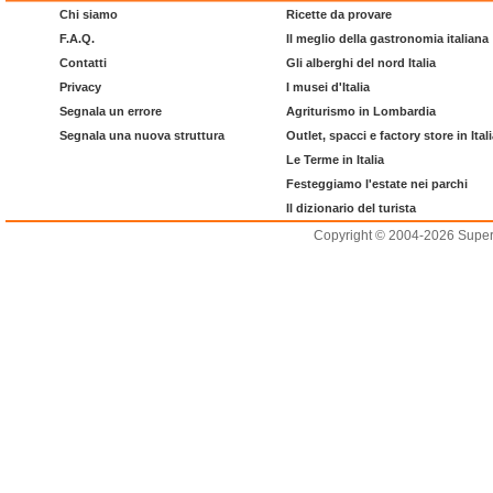
Chi siamo
Ricette da provare
F.A.Q.
Il meglio della gastronomia italiana
Contatti
Gli alberghi del nord Italia
Privacy
I musei d'Italia
Segnala un errore
Agriturismo in Lombardia
Segnala una nuova struttura
Outlet, spacci e factory store in Ital
Le Terme in Italia
Festeggiamo l'estate nei parchi
Il dizionario del turista
Copyright © 2004-2026 Supero L