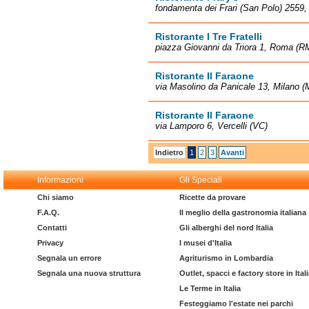
fondamenta dei Frari (San Polo) 2559,
Ristorante I Tre Fratelli
piazza Giovanni da Triora 1, Roma (R
Ristorante Il Faraone
via Masolino da Panicale 13, Milano (
Ristorante Il Faraone
via Lamporo 6, Vercelli (VC)
Indietro
1
2
3
Avanti
Informazioni
Gli Speciali
Chi siamo
Ricette da provare
F.A.Q.
Il meglio della gastronomia italiana
Contatti
Gli alberghi del nord Italia
Privacy
I musei d'Italia
Segnala un errore
Agriturismo in Lombardia
Segnala una nuova struttura
Outlet, spacci e factory store in Ital
Le Terme in Italia
Festeggiamo l'estate nei parchi