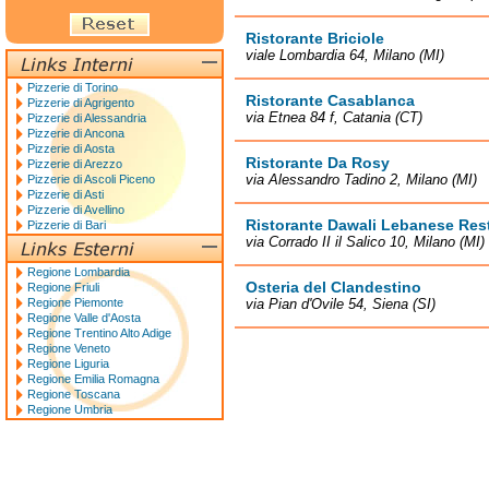
Ristorante Briciole
viale Lombardia 64, Milano (MI)
Pizzerie di Torino
Ristorante Casablanca
Pizzerie di Agrigento
via Etnea 84 f, Catania (CT)
Pizzerie di Alessandria
Pizzerie di Ancona
Pizzerie di Aosta
Ristorante Da Rosy
Pizzerie di Arezzo
via Alessandro Tadino 2, Milano (MI)
Pizzerie di Ascoli Piceno
Pizzerie di Asti
Pizzerie di Avellino
Ristorante Dawali Lebanese Res
Pizzerie di Bari
via Corrado II il Salico 10, Milano (MI)
Regione Lombardia
Osteria del Clandestino
Regione Friuli
Regione Piemonte
via Pian d'Ovile 54, Siena (SI)
Regione Valle d'Aosta
Regione Trentino Alto Adige
Regione Veneto
Regione Liguria
Regione Emilia Romagna
Regione Toscana
Regione Umbria