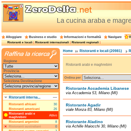
La cucina araba e magrebin
Alloggiare
Business e studio
Informazioni e formalità
Navigare
R
Ristoranti e locali
|
Ristoranti internazionali
|
Ristoranti regionali
|
Home
Ristoranti e locali (20981)
R
Regione
Ristoranti arabi e maghrebini
Provincia
Ordina per
Seleziona Destinazione
Ristorante Accademia Libanese
via Accademia 53, Milano (MI)
Ristoranti interna...
Ristoranti africani
30
Ristorante Agadir
Ristoranti americani
26
viale Monza 83, Milano (MI)
Ristoranti arabi e
Attivo
maghrebini
Ristorante Aladino
Ristoranti argentini
8
via Achille Maiocchi 30, Milano (MI)
Ristoranti australiani
0