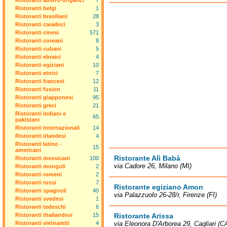
Ristoranti austro-ungarici
7
Ristoranti belgi
1
Ristoranti brasiliani
28
Ristoranti caraibici
3
Ristoranti cinesi
571
Ristoranti coreani
8
Ristoranti cubani
5
Ristoranti ebraici
4
Ristoranti egiziani
10
Ristoranti etnici
7
Ristoranti francesi
12
Ristoranti fusion
11
Ristoranti giapponesi
95
Ristoranti greci
21
Ristoranti indiani e
65
pakistani
Ristoranti internazionali
14
Ristoranti irlandesi
4
Ristoranti latino -
15
americani
Ristorante Alì Babà
Ristoranti messicani
100
via Cadore 26, Milano (MI)
Ristoranti mongoli
2
Ristoranti romeni
2
Ristoranti russi
7
Ristorante egiziano Amon
Ristoranti spagnoli
40
via Palazzuolo 26-28/r, Firenze (FI)
Ristoranti svedesi
1
Ristoranti tedeschi
6
Ristoranti thailandesi
15
Ristorante Arissa
Ristoranti vietnamiti
4
via Eleonora D'Arborea 29, Cagliari (C