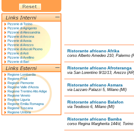
Pizzerie di Torino
Pizzerie di Agrigento
Pizzerie di Alessandria
Pizzerie di Ancona
Pizzerie di Aosta
Pizzerie di Arezzo
Pizzerie di Ascoli Piceno
Ristorante africano Afrika
Pizzerie di Asti
corso Alberto Amedeo 210, Palermo (
Pizzerie di Avellino
Pizzerie di Bari
Ristorante africano Afroteranga
via San Lorentino 9/11/13, Arezzo (AR
Regione Lombardia
Regione Friuli
Regione Piemonte
Ristorante africano Asmara
Regione Valle d'Aosta
via Lazzaro Palazzi 5, Milano (MI)
Regione Trentino Alto Adige
Regione Veneto
Regione Liguria
Ristorante africano Balafon
Regione Emilia Romagna
via Teodosio 6, Milano (MI)
Regione Toscana
Regione Umbria
Ristorante africano Bamba
corso Regina Margherita 144/d, Torino