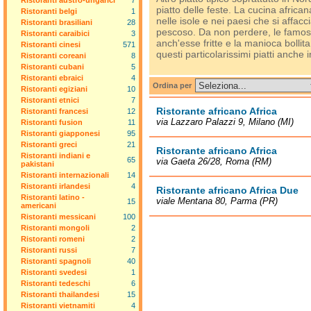
Ristoranti austro-ungarici
7
piatto delle feste. La cucina africa
Ristoranti belgi
1
nelle isole e nei paesi che si affac
Ristoranti brasiliani
28
pescoso. Da non perdere, le famose 
Ristoranti caraibici
3
anch'esse fritte e la manioca bollita 
Ristoranti cinesi
571
questi particolarissimi piatti anche in
Ristoranti coreani
8
Ristoranti cubani
5
Ristoranti ebraici
4
Ordina per
Ristoranti egiziani
10
Ristoranti etnici
7
Ristorante africano Africa
Ristoranti francesi
12
via Lazzaro Palazzi 9, Milano (MI)
Ristoranti fusion
11
Ristoranti giapponesi
95
Ristoranti greci
21
Ristorante africano Africa
Ristoranti indiani e
65
via Gaeta 26/28, Roma (RM)
pakistani
Ristoranti internazionali
14
Ristoranti irlandesi
4
Ristorante africano Africa Due
Ristoranti latino -
viale Mentana 80, Parma (PR)
15
americani
Ristoranti messicani
100
Ristoranti mongoli
2
Ristoranti romeni
2
Ristoranti russi
7
Ristoranti spagnoli
40
Ristoranti svedesi
1
Ristoranti tedeschi
6
Ristoranti thailandesi
15
Ristoranti vietnamiti
4