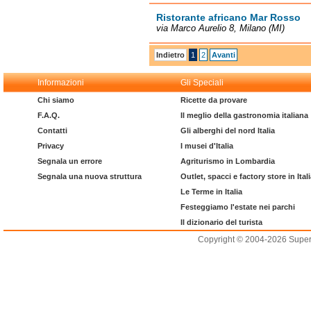
Ristorante africano Mar Rosso
via Marco Aurelio 8, Milano (MI)
Indietro
1
2
Avanti
Informazioni
Gli Speciali
Chi siamo
Ricette da provare
F.A.Q.
Il meglio della gastronomia italiana
Contatti
Gli alberghi del nord Italia
Privacy
I musei d'Italia
Segnala un errore
Agriturismo in Lombardia
Segnala una nuova struttura
Outlet, spacci e factory store in Ital
Le Terme in Italia
Festeggiamo l'estate nei parchi
Il dizionario del turista
Copyright © 2004-2026 Supero L