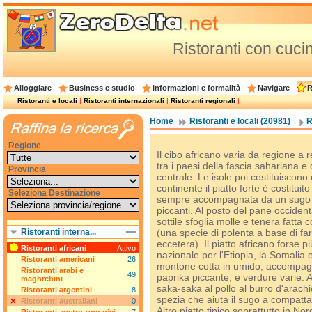
Ristoranti con cucin
Alloggiare
Business e studio
Informazioni e formalità
Navigare
R
Ristoranti e locali
|
Ristoranti internazionali
|
Ristoranti regionali
|
Home
Ristoranti e locali (20981)
R
Regione
Il cibo africano varia da regione a 
tra i paesi della fascia sahariana e q
Provincia
centrale. Le isole poi costituiscono
continente il piatto forte è costitui
Seleziona Destinazione
sempre accompagnata da un sugo ri
piccanti. Al posto del pane occidenta
sottile sfoglia molle e tenera fatta c
Ristoranti interna...
(una specie di polenta a base di far
eccetera). Il piatto africano forse pi
Ristoranti africani
Attivo
nazionale per l'Etiopia, la Somalia e
Ristoranti americani
26
montone cotta in umido, accompagna
Ristoranti arabi e
49
paprika piccante, e verdure varie. An
maghrebini
saka-saka al pollo al burro d'arach
Ristoranti argentini
8
spezia che aiuta il sugo a compattar
Ristoranti australiani
0
Altro piatto tipico soprattutto in Nor