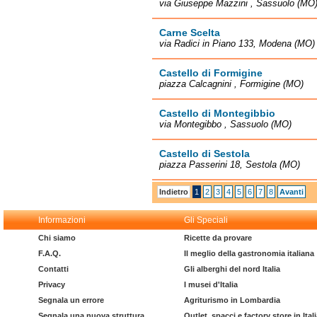
via Giuseppe Mazzini , Sassuolo (MO
Carne Scelta
via Radici in Piano 133, Modena (MO)
Castello di Formigine
piazza Calcagnini , Formigine (MO)
Castello di Montegibbio
via Montegibbo , Sassuolo (MO)
Castello di Sestola
piazza Passerini 18, Sestola (MO)
Indietro
1
2
3
4
5
6
7
8
Avanti
Informazioni
Gli Speciali
Chi siamo
Ricette da provare
F.A.Q.
Il meglio della gastronomia italiana
Contatti
Gli alberghi del nord Italia
Privacy
I musei d'Italia
Segnala un errore
Agriturismo in Lombardia
Segnala una nuova struttura
Outlet, spacci e factory store in Ital