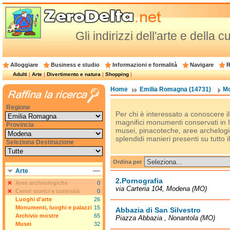
Gli indirizzi dell'arte e della
Alloggiare
Business e studio
Informazioni e formalità
Navigare
R
Adulti
|
Arte
|
Divertimento e natura
|
Shopping
|
Home
Emilia Romagna (14731)
Mo
Regione
Per chi è interessato a conoscere il 
magnifici monumenti conservati in Ita
Provincia
musei, pinacoteche, aree archelogich
splendidi manieri presenti su tutto il 
Seleziona Destinazione
Ordina per
Arte
2.Pornografia
Aree archeologiche
0
via Carteria 104, Modena (MO)
Cenni storici e curiosità
0
Luoghi d'arte
26
Monumenti, luoghi e palazzi
15
Abbazia di San Silvestro
Archivio mostre
65
Piazza Abbazia , Nonantola (MO)
Musei
32