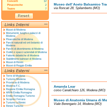
Concerti
12
Museo dell' Aceto Balsamico Tra
Pinacoteche
2
via Roncati 28, Spilamberto (MO)
Teatro
7
Musei di Modena
Monumenti, luoghi e palazzi di
Modena
Pinacoteche di Modena
Parchi naturali ed orti botanici di
Modena
Parchi di divertimento di Modena
Outlet e spacci aziendali di Modena
Fattorie didattiche di Modena
Stabilimenti balneari di Modena
Musei di Rimini
Musei di Reggio Emilia
Terre di Modena
Turismo Modena
Provincia di Modena
Modena F.C.
Amanda Lear
Regione Emilia Romagna
corso Canalchiaro 126, Modena (MO)
ARPA Emilia Romagna
Emilia Romagna Turismo
Scoprire Ferrara
Museo di Anatomia Umana di M
Turismo a Rimini
Viale Berengario 14, Modena (MO)
Rimini Turismo