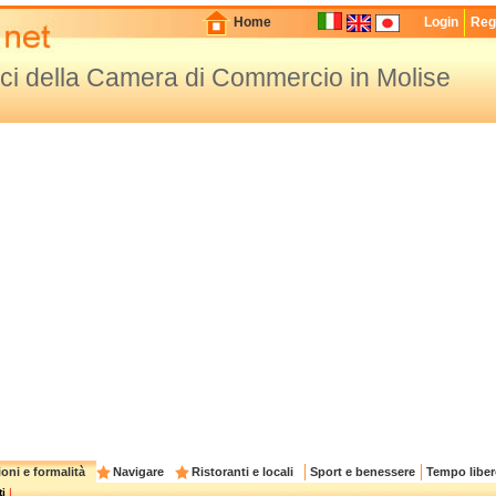
Home
Login
Regi
fici della Camera di Commercio in Molise
oni e formalità
Navigare
Ristoranti e locali
Sport e benessere
Tempo liber
i
|