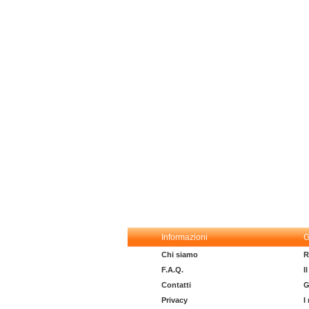
Informazioni
G
Chi siamo
R
F.A.Q.
I
Contatti
G
Privacy
I