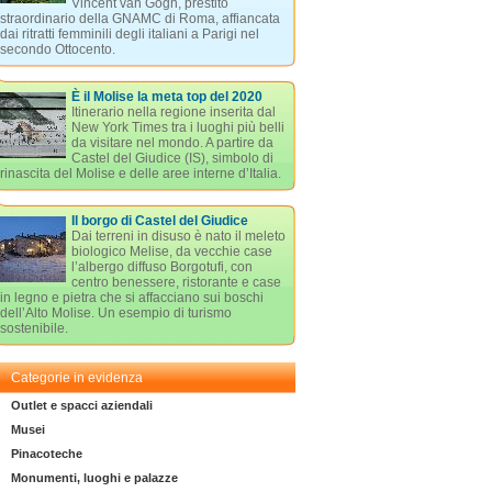
Vincent van Gogh, prestito
straordinario della GNAMC di Roma, affiancata
dai ritratti femminili degli italiani a Parigi nel
secondo Ottocento.
È il Molise la meta top del 2020
Itinerario nella regione inserita dal
New York Times tra i luoghi più belli
da visitare nel mondo. A partire da
Castel del Giudice (IS), simbolo di
rinascita del Molise e delle aree interne d’Italia.
Il borgo di Castel del Giudice
Dai terreni in disuso è nato il meleto
biologico Melise, da vecchie case
l’albergo diffuso Borgotufi, con
centro benessere, ristorante e case
in legno e pietra che si affacciano sui boschi
dell’Alto Molise. Un esempio di turismo
sostenibile.
Categorie in evidenza
Outlet e spacci aziendali
Musei
Pinacoteche
Monumenti, luoghi e palazze