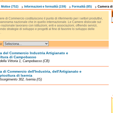
Molise (752)
Informazioni e formalità (159)
Formalità (85)
Camera di
e di Commercio costituiscono il punto di riferimento per i settori produttivi,
 panorama nazionale che in quello internazionale. Le Camere dislocate sul
io nazionale lavorano con istituzioni, enti e associazioni, offrendo servizi,
do strategie di sviluppo e progetti al fine di favorire lo sviluppo delle
.
er
 del Commercio Industria Artigianato e
oltura di Campobasso
della Vittoria 1, Campobasso (CB)
 di Commercio dell'Industria, dell'Artigianato e
gricoltura di Isernia
isorgimento 302, Isernia (IS)