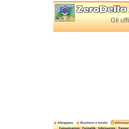
Gli uf
Alloggiare
Business e studio
Informazi
Comunicazioni
|
Formalità
|
Informazioni
|
Trasport