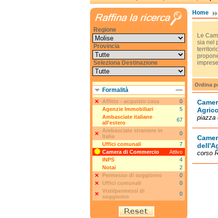
Home
Regione
Le Camer
sia nel
Provincia
territor
proponen
Seleziona Destinazione
imprese
Ordina p
Formalità
Affitto - acquisto casa
0
Camera
Agenzie Immobiliari
5
Agric
Ambasciate italiane
piazza 
67
all'estero
Ambasciate straniere in
0
Italia
Camera
Uffici comunali
7
dell'A
Camera di Commercio
Attivo
corso R
INPS
4
Notai
2
Permesso di soggiorno
0
Uffici comunali
0
Visti/permessi di
0
soggiorno