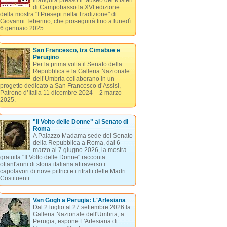
inaugura presso il Museo dei Misteri
di Campobasso la XVI edizione
della mostra "I Presepi nella Tradizione" di
Giovanni Teberino, che proseguirà fino a lunedì
6 gennaio 2025.
San Francesco, tra Cimabue e
Perugino
Per la prima volta il Senato della
Repubblica e la Galleria Nazionale
dell’Umbria collaborano in un
progetto dedicato a San Francesco d’Assisi,
Patrono d’Italia 11 dicembre 2024 – 2 marzo
2025.
"Il Volto delle Donne" al Senato di
Roma
A Palazzo Madama sede del Senato
della Repubblica a Roma, dal 6
marzo al 7 giugno 2026, la mostra
gratuita "Il Volto delle Donne" racconta
ottant'anni di storia italiana attraverso i
capolavori di nove pittrici e i ritratti delle Madri
Costituenti.
Van Gogh a Perugia: L'Arlesiana
Dal 2 luglio al 27 settembre 2026 la
Galleria Nazionale dell'Umbria, a
Perugia, espone L'Arlesiana di