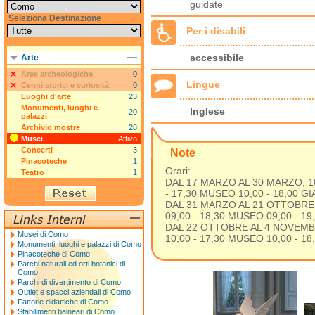
guidate
Seleziona Destinazione
Per i disabili
accessibile
Arte
Aree archeologiche
0
Lingue
Cenni storici e curiosità
0
Luoghi d'arte
23
Monumenti, luoghi e
Inglese
20
palazzi
Archivio mostre
28
Musei
Attivo
Concerti
3
Note
Pinacoteche
1
Orari:
Teatro
1
DAL 17 MARZO AL 30 MARZO; 10,
- 17,30 MUSEO 10,00 - 18,00 G
DAL 31 MARZO AL 21 OTTOBRE; 
09,00 - 18,30 MUSEO 09,00 - 1
DAL 22 OTTOBRE AL 4 NOVEMBRE
Musei di Como
10,00 - 17,30 MUSEO 10,00 - 1
Monumenti, luoghi e palazzi di Como
Pinacoteche di Como
Parchi naturali ed orti botanici di
Como
Parchi di divertimento di Como
Outlet e spacci aziendali di Como
Fattorie didattiche di Como
Stabilimenti balneari di Como