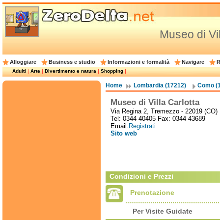
Museo di Vil
Alloggiare
Business e studio
Informazioni e formalità
Navigare
R
Adulti
|
Arte
|
Divertimento e natura
|
Shopping
|
Home
Lombardia (17212)
Como (
Museo di Villa Carlotta
Via Regina 2, Tremezzo - 22019 (CO)
Tel: 0344 40405 Fax: 0344 43689
Email:
Registrati
Sito web
Condizioni e Prezzi
Prenotazione
Per Visite Guidate