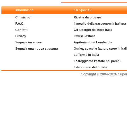
Informazioni
Gli Speciali
Chi siamo
Ricette da provare
F.A.Q.
Il meglio della gastronomia italiana
Contatti
Gli alberghi del nord Italia
Privacy
I musei d'Italia
Segnala un errore
Agriturismo in Lombardia
Segnala una nuova struttura
Outlet, spacci e factory store in Ital
Le Terme in Italia
Festeggiamo l'estate nei parchi
Il dizionario del turista
Copyright © 2004-2026 Supero L