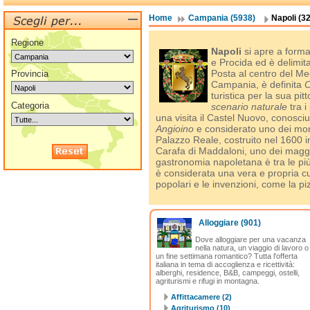
Home
Campania (5938)
Napoli (3
Regione
Napoli
si apre a forma 
e Procida ed è delimita
Posta al centro del Me
Provincia
Campania, è definita
C
turistica per la sua pi
Categoria
scenario naturale
tra i
una visita il Castel Nuovo, conosci
Angioino
e considerato uno dei monu
Palazzo Reale, costruito nel 1600 i
Carafa di Maddaloni, uno dei maggi
gastronomia napoletana è tra le più 
è considerata una vera e propria cu
popolari e le invenzioni, come la piz
Alloggiare
(901)
Dove alloggiare per una vacanza
nella natura, un viaggio di lavoro o
un fine settimana romantico? Tutta l'offerta
italiana in tema di accoglienza e ricettività:
alberghi, residence, B&B, campeggi, ostelli,
agriturismi e rifugi in montagna.
Affittacamere (2)
Agriturismo (10)