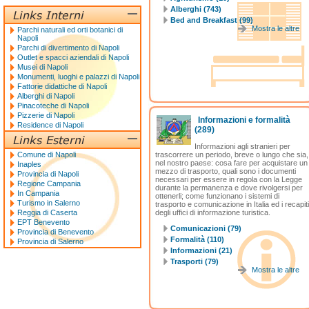
Alberghi (743)
Bed and Breakfast (99)
Mostra le altre
Parchi naturali ed orti botanici di
Napoli
Parchi di divertimento di Napoli
Outlet e spacci aziendali di Napoli
Musei di Napoli
Monumenti, luoghi e palazzi di Napoli
Fattorie didattiche di Napoli
Alberghi di Napoli
Pinacoteche di Napoli
Pizzerie di Napoli
Informazioni e formalità
Residence di Napoli
(289)
Informazioni agli stranieri per
Comune di Napoli
trascorrere un periodo, breve o lungo che sia,
nel nostro paese: cosa fare per acquistare un
Inaples
mezzo di trasporto, quali sono i documenti
Provincia di Napoli
necessari per essere in regola con la Legge
Regione Campania
durante la permanenza e dove rivolgersi per
In Campania
ottenerli; come funzionano i sistemi di
Turismo in Salerno
trasporto e comunicazione in Italia ed i recapiti
Reggia di Caserta
degli uffici di informazione turistica.
EPT Benevento
Comunicazioni (79)
Provincia di Benevento
Formalità (110)
Provincia di Salerno
Informazioni (21)
Trasporti (79)
Mostra le altre