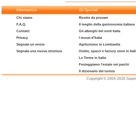
Informazioni
Gli Speciali
Chi siamo
Ricette da provare
F.A.Q.
Il meglio della gastronomia italiana
Contatti
Gli alberghi del nord Italia
Privacy
I musei d'Italia
Segnala un errore
Agriturismo in Lombardia
Segnala una nuova struttura
Outlet, spacci e factory store in Ital
Le Terme in Italia
Festeggiamo l'estate nei parchi
Il dizionario del turista
Copyright © 2004-2026 Supero L