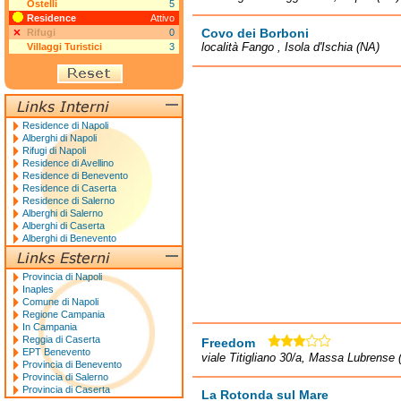
Ostelli
5
Residence
Attivo
Covo dei Borboni
Rifugi
0
località Fango , Isola d'Ischia (NA)
Villaggi Turistici
3
Residence di Napoli
Alberghi di Napoli
Rifugi di Napoli
Residence di Avellino
Residence di Benevento
Residence di Caserta
Residence di Salerno
Alberghi di Salerno
Alberghi di Caserta
Alberghi di Benevento
Provincia di Napoli
Inaples
Comune di Napoli
Regione Campania
In Campania
Reggia di Caserta
Freedom
EPT Benevento
viale Titigliano 30/a, Massa Lubrense 
Provincia di Benevento
Provincia di Salerno
Provincia di Caserta
La Rotonda sul Mare