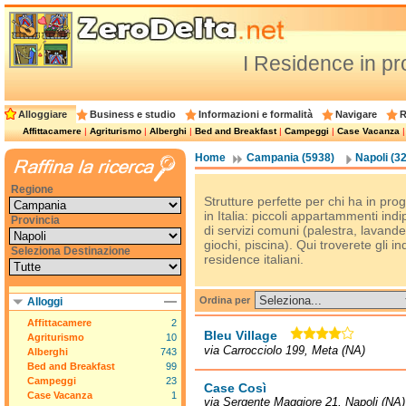
I Residence in pr
Alloggiare
Business e studio
Informazioni e formalità
Navigare
R
Affittacamere
|
Agriturismo
|
Alberghi
|
Bed and Breakfast
|
Campeggi
|
Case Vacanza
Home
Campania (5938)
Napoli (3
Regione
Strutture perfette per chi ha in 
in Italia: piccoli appartammenti in
Provincia
di servizi comuni (palestra, lavande
giochi, piscina). Qui troverete gli ind
Seleziona Destinazione
residence italiani.
Ordina per
Alloggi
Affittacamere
2
Bleu Village
Agriturismo
10
via Carrocciolo 199, Meta (NA)
Alberghi
743
Bed and Breakfast
99
Campeggi
23
Case Così
Case Vacanza
1
via Sergente Maggiore 21, Napoli (NA)