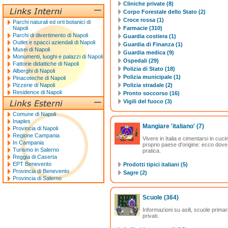
Cliniche private (8)
Corpo Forestale dello Stato (2)
Croce rossa (1)
Parchi naturali ed orti botanici di
Napoli
Farmacie (310)
Parchi di divertimento di Napoli
Guardia costiera (1)
Outlet e spacci aziendali di Napoli
Guardia di Finanza (1)
Musei di Napoli
Guardia medica (9)
Monumenti, luoghi e palazzi di Napoli
Ospedali (29)
Fattorie didattiche di Napoli
Polizia di Stato (18)
Alberghi di Napoli
Polizia municipale (1)
Pinacoteche di Napoli
Pizzerie di Napoli
Polizia stradale (2)
Residence di Napoli
Pronto soccorso (16)
Vigili del fuoco (3)
Comune di Napoli
Inaples
Mangiare 'italiano'
(7)
Provincia di Napoli
Regione Campania
Vivere in Italia e cimentarsi in cuc
In Campania
proprio paese d'origine: ecco dove
Turismo in Salerno
pratica.
Reggia di Caserta
EPT Benevento
Prodotti tipici italiani (5)
Provincia di Benevento
Sagre (2)
Provincia di Salerno
Scuole
(364)
Informazioni su asili, scuole primari
privati.