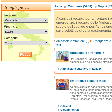
Home
Campania (5938)
Napoli (3
Regione
Alcuni utili recapiti per affrontare i 
emergenze, i recapiti delle Ambascia
scuole dell'obbligo e per l'istruzion
Provincia
sui prodotti tipici della gastronomia 
Categoria
Ambasciate straniere (6)
Emergenze e 
(364)
Ambasciate straniere
(6)
Dal Canada al Bangladesh, dall'Isla
ambasciate e dei consolati stranieri 
Ambasciate straniere in Italia (6)
Emergenze e salute
(435)
A chi rivolgersi in caso di emergenz
di Stato si occupano del'ordine pubb
sono sempre a vostra disposizione i
Forestale. Per problemi di salute po
Pronto Soccorso, alla Croce Rossa, 
A.S.L. (8)
Carabinieri (26)