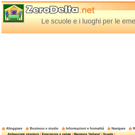
Le scuole e i luoghi per le em
Alloggiare
Business e studio
Informazioni e formalità
Navigare
R
Ambasciate straniere
|
Emergenze e salute
|
Mangiare 'italiano'
|
Scuole
|