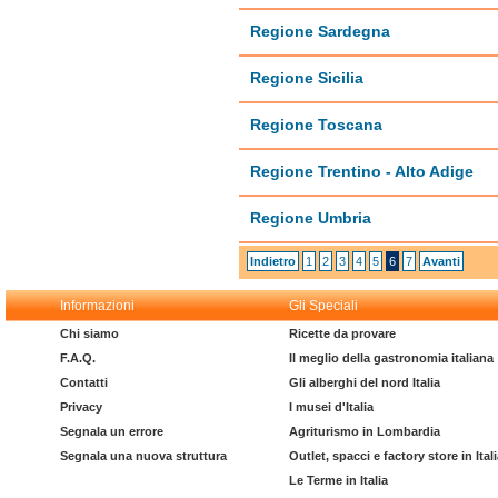
Regione Sardegna
Regione Sicilia
Regione Toscana
Regione Trentino - Alto Adige
Regione Umbria
Indietro
1
2
3
4
5
6
7
Avanti
Informazioni
Gli Speciali
Chi siamo
Ricette da provare
F.A.Q.
Il meglio della gastronomia italiana
Contatti
Gli alberghi del nord Italia
Privacy
I musei d'Italia
Segnala un errore
Agriturismo in Lombardia
Segnala una nuova struttura
Outlet, spacci e factory store in Ital
Le Terme in Italia