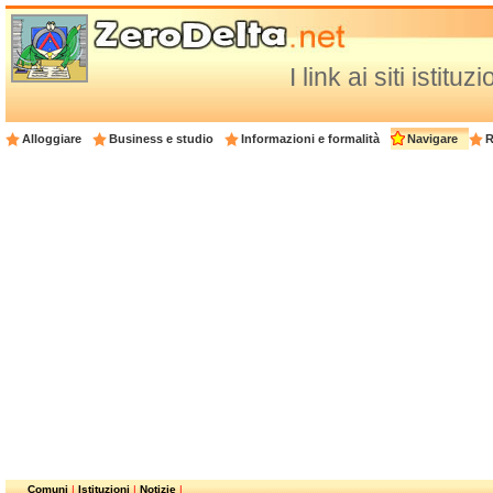
I link ai siti istituz
Alloggiare
Business e studio
Informazioni e formalità
Navigare
R
Comuni
|
Istituzioni
|
Notizie
|