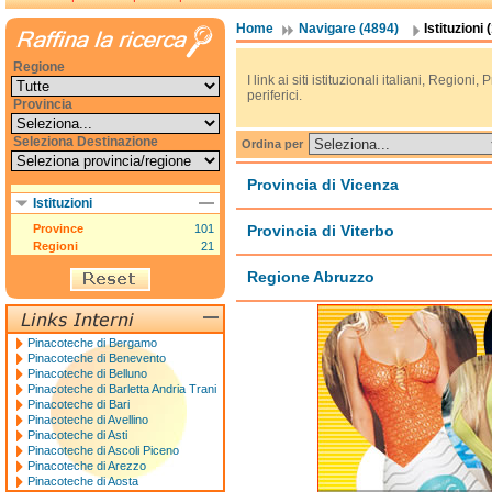
Home
Navigare (4894)
Istituzioni 
Regione
I link ai siti istituzionali italiani, Regioni, 
periferici.
Provincia
Seleziona Destinazione
Ordina per
Provincia di Vicenza
Istituzioni
Province
101
Provincia di Viterbo
Regioni
21
Regione Abruzzo
Pinacoteche di Bergamo
Pinacoteche di Benevento
Pinacoteche di Belluno
Pinacoteche di Barletta Andria Trani
Pinacoteche di Bari
Pinacoteche di Avellino
Pinacoteche di Asti
Pinacoteche di Ascoli Piceno
Pinacoteche di Arezzo
Pinacoteche di Aosta