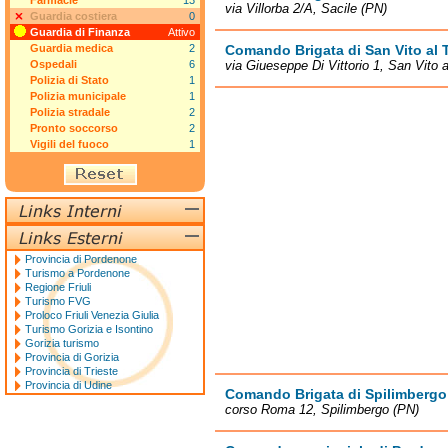
Farmacie
13
via Villorba 2/A, Sacile (PN)
Guardia costiera
0
Guardia di Finanza
Attivo
Guardia medica
2
Comando Brigata di San Vito al 
Ospedali
6
via Giueseppe Di Vittorio 1, San Vito 
Polizia di Stato
1
Polizia municipale
1
Polizia stradale
2
Pronto soccorso
2
Vigili del fuoco
1
Provincia di Pordenone
Turismo a Pordenone
Regione Friuli
Turismo FVG
Proloco Friuli Venezia Giulia
Turismo Gorizia e Isontino
Gorizia turismo
Provincia di Gorizia
Provincia di Trieste
Provincia di Udine
Comando Brigata di Spilimbergo
corso Roma 12, Spilimbergo (PN)