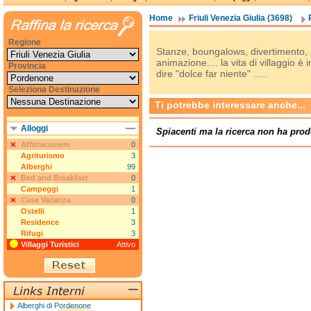
Home
Friuli Venezia Giulia (3698)
Regione
Stanze, boungalows, divertimento, sp
animazione.... la vita di villaggio 
Provincia
dire "dolce far niente" .....
Seleziona Destinazione
Ti potrebbe interessare anche...
Alloggi
Spiacenti ma la ricerca non ha prod
Affittacamere
0
Agriturismo
3
Alberghi
99
Bed and Breakfast
0
Campeggi
1
Case Vacanza
0
Ostelli
1
Residence
3
Rifugi
3
Villaggi Turistici
Attivo
Alberghi di Pordenone