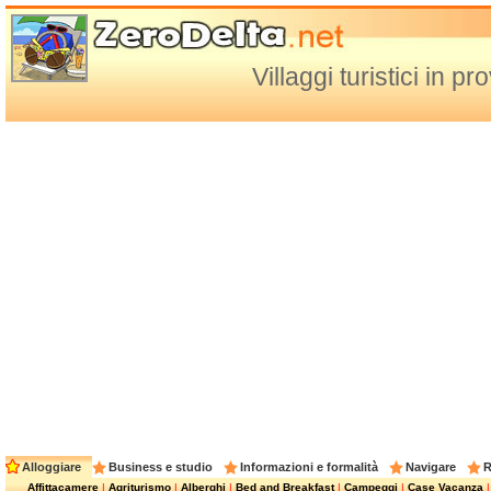
Villaggi turistici in 
Alloggiare
Business e studio
Informazioni e formalità
Navigare
R
Affittacamere
|
Agriturismo
|
Alberghi
|
Bed and Breakfast
|
Campeggi
|
Case Vacanza