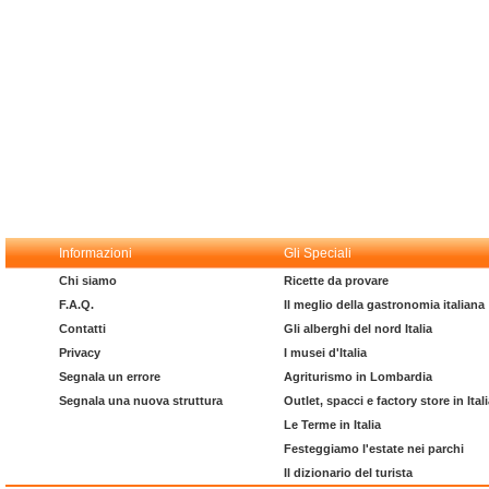
Informazioni
Gli Speciali
Chi siamo
Ricette da provare
F.A.Q.
Il meglio della gastronomia italiana
Contatti
Gli alberghi del nord Italia
Privacy
I musei d'Italia
Segnala un errore
Agriturismo in Lombardia
Segnala una nuova struttura
Outlet, spacci e factory store in Ital
Le Terme in Italia
Festeggiamo l'estate nei parchi
Il dizionario del turista