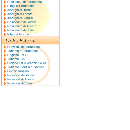
Residence di Pordenone
Rifugi di Pordenone
Alberghi di Udine
Alberghi di Trieste
Alberghi di Gorizia
Residence di Gorizia
Residence di Trieste
Residence di Udine
Rifugi di Gorizia
Provincia di Pordenone
Turismo a Pordenone
Regione Friuli
Turismo FVG
Proloco Friuli Venezia Giulia
Turismo Gorizia e Isontino
Gorizia turismo
Provincia di Gorizia
Provincia di Trieste
Provincia di Udine