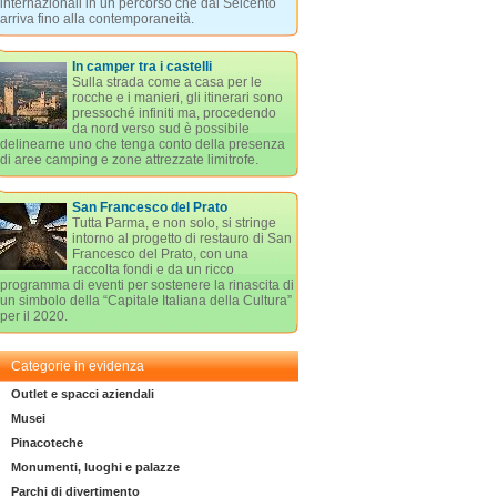
internazionali in un percorso che dal Seicento
arriva fino alla contemporaneità.
In camper tra i castelli
Sulla strada come a casa per le
rocche e i manieri, gli itinerari sono
pressoché infiniti ma, procedendo
da nord verso sud è possibile
delinearne uno che tenga conto della presenza
di aree camping e zone attrezzate limitrofe.
San Francesco del Prato
Tutta Parma, e non solo, si stringe
intorno al progetto di restauro di San
Francesco del Prato, con una
raccolta fondi e da un ricco
programma di eventi per sostenere la rinascita di
un simbolo della “Capitale Italiana della Cultura”
per il 2020.
Categorie in evidenza
Outlet e spacci aziendali
Musei
Pinacoteche
Monumenti, luoghi e palazze
Parchi di divertimento