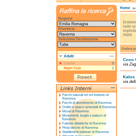
Home
Regione
Erotismo
nelle s
Provincia
esplici
ANNI.
Seleziona Destinazione
Ordina p
Adulti
Coco 
Casinò
0
via Zag
Night Club
2
Kalos
via del
Parchi naturali ed orti botanici di
Ravenna
Parchi di divertimento di Ravenna
Outlet e spacci aziendali di Ravenna
Musei di Ravenna
Monumenti, luoghi e palazzi di
Ravenna
Fattorie didattiche di Ravenna
Pinacoteche di Ravenna
Stabilimenti balneari di Ravenna