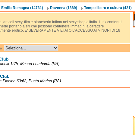
Emilia Romagna (14731)
Ravenna (1889)
Tempo libero e cultura (421)
, articoli sexy, film e biancheria intima nei sexy shop d'Italia. I link contenuti
chede portano a siti che possono contenere immagini a carattere
tamente erotico. E' SEVERAMENTE VIETATO L'ACCESSO AI MINORI DI 18
er
Club
anelli 12/b, Massa Lombarda (RA)
 Club
la Fiocina 60/62, Punta Marina (RA)