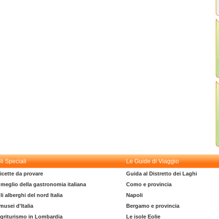
li Speciali
Le Guide di Viaggio
icette da provare
Guida al Distretto dei Laghi
l meglio della gastronomia italiana
Como e provincia
li alberghi del nord Italia
Napoli
 musei d'Italia
Bergamo e provincia
griturismo in Lombardia
Le isole Eolie