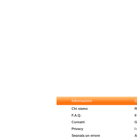
Informazioni
G
Chi siamo
R
F.A.Q.
I
Contatti
G
Privacy
I
Segnala un errore
A