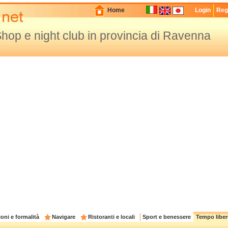
Home
Login
Regi
hop e night club in provincia di Ravenna
oni e formalità
Navigare
Ristoranti e locali
Sport e benessere
Tempo liber