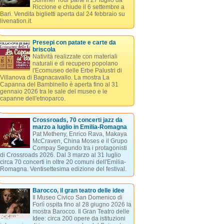
Summer Tour parte il 27 luglio da
Riccione e chiude il 6 settembre a
Bari. Vendita biglietti aperta dal 24 febbraio su
livenation.it.
Presepi con patate e carte da
briscola
Natività realizzate con materiali
naturali e di recupero popolano
l'Ecomuseo delle Erbe Palustri di
Villanova di Bagnacavallo. La mostra La
Capanna del Bambinello è aperta fino al 31
gennaio 2026 tra le sale del museo e le
capanne dell'etnoparco.
Crossroads, 70 concerti jazz da
marzo a luglio in Emilia-Romagna
Pat Metheny, Enrico Rava, Makaya
McCraven, China Moses e il Grupo
Compay Segundo tra i protagonisti
di Crossroads 2026. Dal 3 marzo al 31 luglio
circa 70 concerti in oltre 20 comuni dell'Emilia-
Romagna. Ventisettesima edizione del festival.
Barocco, il gran teatro delle idee
Il Museo Civico San Domenico di
Forlì ospita fino al 28 giugno 2026 la
mostra Barocco. Il Gran Teatro delle
Idee: circa 200 opere da istituzioni