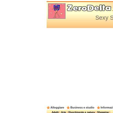
Sexy S
Alloggiare
Business e studio
Informazi
Adulti
|
Arte
|
Divertimento e natura
|
Shopping
|