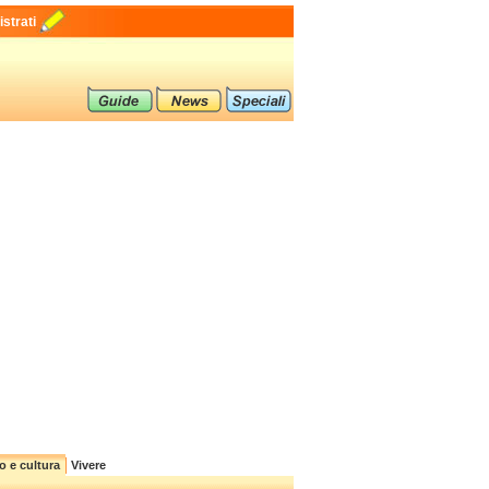
strati
o e cultura
Vivere