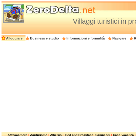
Villaggi turistici in
Alloggiare
Business e studio
Informazioni e formalità
Navigare
R
Affittacamere
|
Agriturismo
|
Alberghi
|
Bed and Breakfast
|
Campeggi
|
Case Vacanza