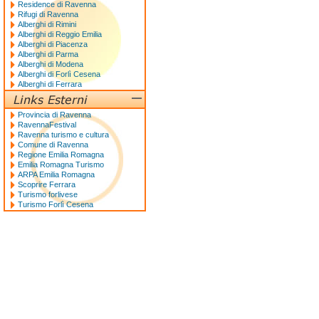
Residence di Ravenna
Rifugi di Ravenna
Alberghi di Rimini
Alberghi di Reggio Emilia
Alberghi di Piacenza
Alberghi di Parma
Alberghi di Modena
Alberghi di Forlì Cesena
Alberghi di Ferrara
Provincia di Ravenna
RavennaFestival
Ravenna turismo e cultura
Comune di Ravenna
Regione Emilia Romagna
Emilia Romagna Turismo
ARPA Emilia Romagna
Scoprire Ferrara
Turismo forlivese
Turismo Forlì Cesena