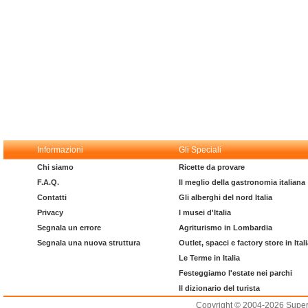
Informazioni
Gli Speciali
Chi siamo
Ricette da provare
F.A.Q.
Il meglio della gastronomia italiana
Contatti
Gli alberghi del nord Italia
Privacy
I musei d'Italia
Segnala un errore
Agriturismo in Lombardia
Segnala una nuova struttura
Outlet, spacci e factory store in Ital
Le Terme in Italia
Festeggiamo l'estate nei parchi
Il dizionario del turista
Copyright © 2004-2026 Supero L