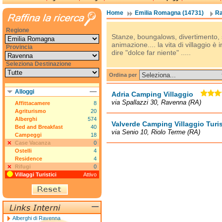
Home
Emilia Romagna (14731)
Ra
Regione
Stanze, boungalows, divertimento, sp
animazione.... la vita di villaggio 
Provincia
dire "dolce far niente" .....
Seleziona Destinazione
Ordina per
Alloggi
Adria Camping Villaggio
via Spallazzi 30, Ravenna (RA)
Affittacamere
8
Agriturismo
20
Alberghi
574
Valverde Camping Villaggio Turi
Bed and Breakfast
40
via Senio 10, Riolo Terme (RA)
Campeggi
18
Case Vacanza
0
Ostelli
4
Residence
4
Rifugi
0
Villaggi Turistici
Attivo
Alberghi di Ravenna