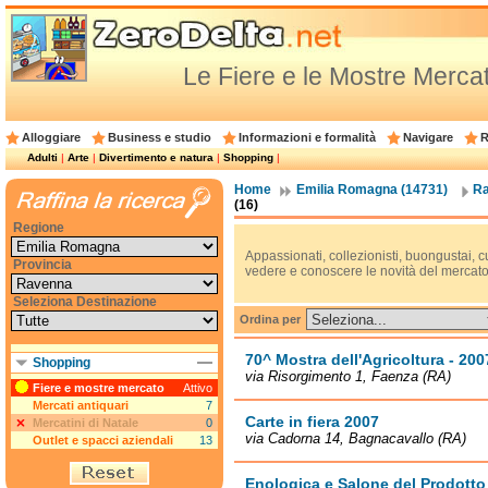
Le Fiere e le Mostre Merca
Alloggiare
Business e studio
Informazioni e formalità
Navigare
R
Adulti
|
Arte
|
Divertimento e natura
|
Shopping
|
Home
Emilia Romagna (14731)
Ra
(16)
Regione
Appassionati, collezionisti, buongustai, cu
Provincia
vedere e conoscere le novità del mercato 
Seleziona Destinazione
Ordina per
70^ Mostra dell'Agricoltura - 200
Shopping
via Risorgimento 1, Faenza (RA)
Fiere e mostre mercato
Attivo
Mercati antiquari
7
Carte in fiera 2007
Mercatini di Natale
0
via Cadorna 14, Bagnacavallo (RA)
Outlet e spacci aziendali
13
Enologica e Salone del Prodotto