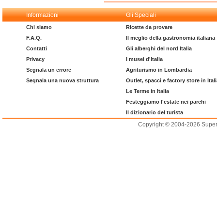
Informazioni
Gli Speciali
Chi siamo
Ricette da provare
F.A.Q.
Il meglio della gastronomia italiana
Contatti
Gli alberghi del nord Italia
Privacy
I musei d'Italia
Segnala un errore
Agriturismo in Lombardia
Segnala una nuova struttura
Outlet, spacci e factory store in Ital
Le Terme in Italia
Festeggiamo l'estate nei parchi
Il dizionario del turista
Copyright © 2004-2026 Supero L