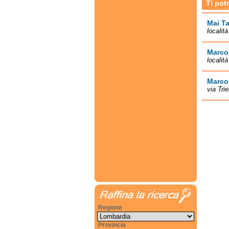
Ti pot
Mai Ta
localit
Marco
localit
Marco
via Tri
Regione
Provincia