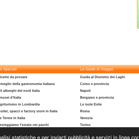
li Speciali
Le Guide di Viaggio
icette da provare
Guida al Distretto dei Laghi
l meglio della gastronomia italiana
Como e provincia
li alberghi del nord Italia
Napoli
 musei d'Italia
Bergamo e provincia
griturismo in Lombardia
Le isole Eolie
utlet, spacci e factory store in Italia
Roma
e Terme in Italia
Venezia
esteggiamo l'estate nei parchi
Torino
l dizionario del turista
La costa degli Etruschi
nalisi statistiche e per inviarti pubblicità e servizi in linea