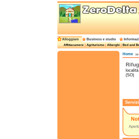
Alloggiare
Business e studio
Informazi
Affittacamere
|
Agriturismo
|
Alberghi
|
Bed and Br
Home
Rifug
localit
(SO)
Servizi
No
Aperto