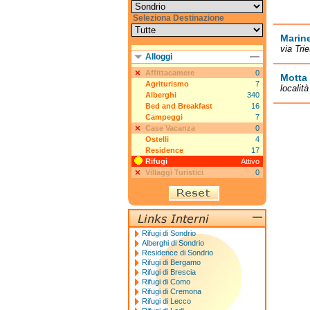
Seleziona Destinazione
Marine
via Tri
Alloggi
Affittacamere
0
Motta
Agriturismo
7
localit
Alberghi
340
Bed and Breakfast
16
Campeggi
7
Case Vacanza
0
Ostelli
4
Residence
17
Rifugi
Attivo
Villaggi Turistici
0
Rifugi di Sondrio
Alberghi di Sondrio
Residence di Sondrio
Rifugi di Bergamo
Rifugi di Brescia
Rifugi di Como
Rifugi di Cremona
Rifugi di Lecco