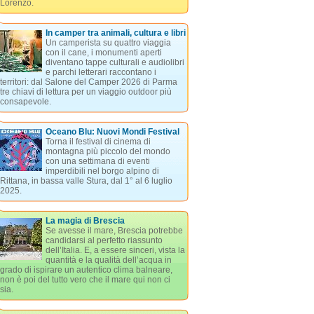
Lorenzo.
In camper tra animali, cultura e libri
Un camperista su quattro viaggia
con il cane, i monumenti aperti
diventano tappe culturali e audiolibri
e parchi letterari raccontano i
territori: dal Salone del Camper 2026 di Parma
tre chiavi di lettura per un viaggio outdoor più
consapevole.
Oceano Blu: Nuovi Mondi Festival
Torna il festival di cinema di
montagna più piccolo del mondo
con una settimana di eventi
imperdibili nel borgo alpino di
Rittana, in bassa valle Stura, dal 1° al 6 luglio
2025.
La magia di Brescia
Se avesse il mare, Brescia potrebbe
candidarsi al perfetto riassunto
dell’Italia. E, a essere sinceri, vista la
quantità e la qualità dell’acqua in
grado di ispirare un autentico clima balneare,
non è poi del tutto vero che il mare qui non ci
sia.