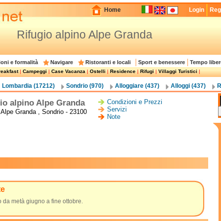
Home
Login
Regi
Rifugio alpino Alpe Granda
oni e formalità
Navigare
Ristoranti e locali
Sport e benessere
Tempo liber
eakfast
|
Campeggi
|
Case Vacanza
|
Ostelli
|
Residence
|
Rifugi
|
Villaggi Turistici
|
Lombardia (17212)
Sondrio (970)
Alloggiare (437)
Alloggi (437)
R
io alpino Alpe Granda
Condizioni e Prezzi
Servizi
à Alpe Granda , Sondrio - 23100
Note
te
 da metà giugno a fine ottobre.