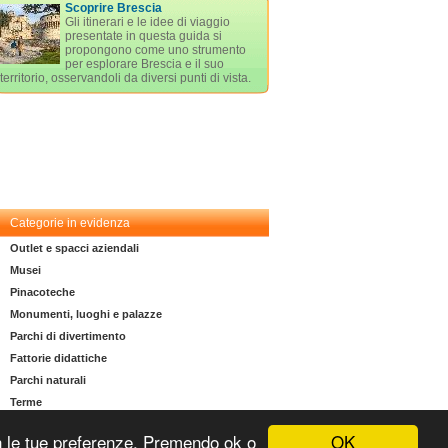
Scoprire Brescia
Gli itinerari e le idee di viaggio
presentate in questa guida si
propongono come uno strumento
per esplorare Brescia e il suo
territorio, osservandoli da diversi punti di vista.
Categorie in evidenza
Outlet e spacci aziendali
Musei
Pinacoteche
Monumenti, luoghi e palazze
Parchi di divertimento
Fattorie didattiche
Parchi naturali
Terme
OK
 con le tue preferenze. Premendo ok o