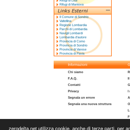
Rifugi di Lodi
Rifugi di Mantova
Il Comune di Sondrio
Valtellina
Regione Lombardia
Parchi di Lombardia
Navigli Lombardi
Lombardia d'autore
Provincia di Como
Provincia di Sondrio
Provincia di Varese
Provincia di Pavia
Informazioni
G
Chi siamo
R
F.A.Q.
I
Contatti
G
Privacy
I
Segnala un errore
A
Segnala una nuova struttura
O
L
F
I
zerodelta.net utilizza cookie, anche di terze parti, per a