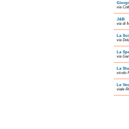
Giorgi
via Col
J&B
via di 
La Sci
via Dol
La Sp
via Gar
La St
vicolo 
Le Ve
viale R