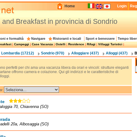
Home
Login
Regi
 and Breakfast in provincia di Sondrio
oni e formalità
Navigare
Ristoranti e locali
Sport e benessere
Tempo liber
eakfast
|
Campeggi
|
Case Vacanza
|
Ostelli
|
Residence
|
Rifugi
|
Villaggi Turistici
|
Lombardia (17212)
Sondrio (970)
Alloggiare (437)
Alloggi (437)
B
no perfetti per chi ama una vacanza libera da orari e vincoli: strutture eleganti
artane offrono camera e colazione. Qui gli indirizzi e le caratteristiche di
lloggi.
er
te
aloggia 70, Chiavenna (SO)
urada
adelli 20a, Albosaggia (SO)
lla