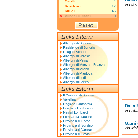
Ostelli
4
via del
Residence
17
Rifugi
46
Villaggi Turistici
0
Alberghi di Sondrio
Residence di Sondrio
Rifugi di Sondrio
Alberghi di Varese
Alberghi di Pavia
Alberghi di Monza e Brianza
Alberghi di Milano
Alberghi di Mantova
Alberghi di Lodi
Alberghi di Lecco
Il Comune di Sondrio
Valtellina
Regione Lombardia
Dalla 
Parchi di Lombardia
via Sta
Navigli Lombardi
Lombardia d'autore
Provincia di Como
Garnì 
Provincia di Sondrio
via Mol
Provincia di Varese
Provincia di Pavia