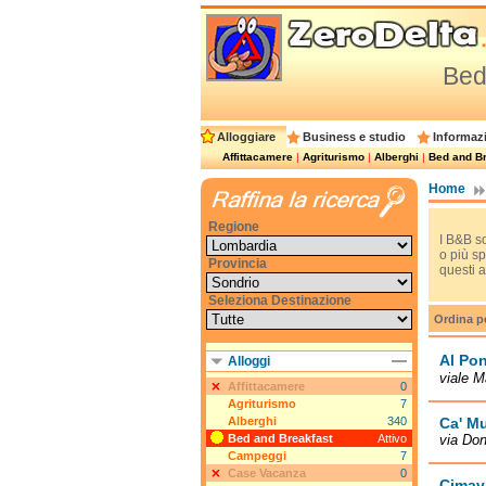
Bed
Alloggiare
Business e studio
Informazi
Affittacamere
|
Agriturismo
|
Alberghi
|
Bed and Br
Home
Regione
I B&B so
o più sp
Provincia
questi a
Seleziona Destinazione
Ordina p
Al Pon
Alloggi
viale M
Affittacamere
0
Agriturismo
7
Alberghi
340
Ca' M
Bed and Breakfast
Attivo
via Don
Campeggi
7
Case Vacanza
0
Cimavi