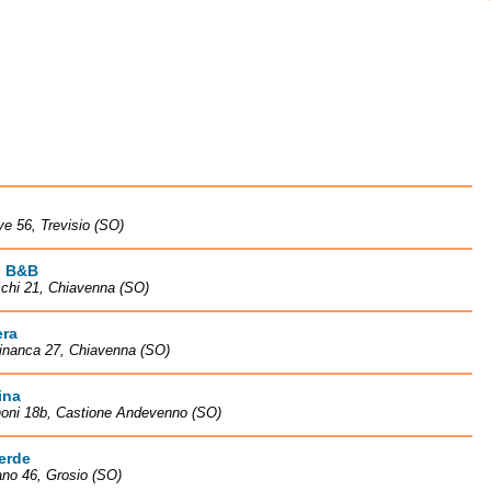
ve 56, Trevisio (SO)
i B&B
chi 21, Chiavenna (SO)
era
inanca 27, Chiavenna (SO)
ina
noni 18b, Castione Andevenno (SO)
Verde
ano 46, Grosio (SO)