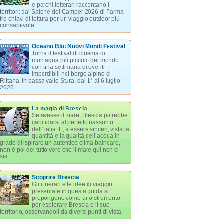
e parchi letterari raccontano i
territori: dal Salone del Camper 2026 di Parma
tre chiavi di lettura per un viaggio outdoor più
consapevole.
Oceano Blu: Nuovi Mondi Festival
Torna il festival di cinema di
montagna più piccolo del mondo
con una settimana di eventi
imperdibili nel borgo alpino di
Rittana, in bassa valle Stura, dal 1° al 6 luglio
2025.
La magia di Brescia
Se avesse il mare, Brescia potrebbe
candidarsi al perfetto riassunto
dell’Italia. E, a essere sinceri, vista la
quantità e la qualità dell’acqua in
grado di ispirare un autentico clima balneare,
non è poi del tutto vero che il mare qui non ci
sia.
Scoprire Brescia
Gli itinerari e le idee di viaggio
presentate in questa guida si
propongono come uno strumento
per esplorare Brescia e il suo
territorio, osservandoli da diversi punti di vista.