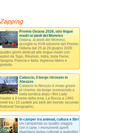
Premio Ostana 2026, otto lingue
madri ai piedi del Monviso
Ostana, ai piedi del Monviso,
accoglie la XVIII edizione del Premio
Ostana dal 25 al 28 giugno 2026:
quattro giorni dedicati alle lingue madri con
autori da Togo, Réunion, India, Isole Faroe,
Spagna, Francia e Italia. Ingresso libero e
gratuito.
Calascio, il borgo ritrovato in
Abruzzo
Calascio in Abruzzo è rinato grazie
al cinema: da borgo sconosciuto a
meta turistica dopo i film Lady
Hawke e Il nome della rosa. La Rocca a 1460
metri tra i 15 castelli più belli del mondo secondo
National Geographic.
In camper tra animali, cultura e libri
Un camperista su quattro viaggia
con il cane, i monumenti aperti
diventano tappe culturali e audiolibri