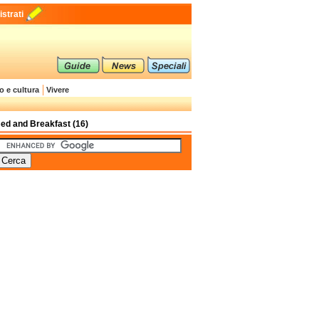
strati
o e cultura
Vivere
ed and Breakfast (16)