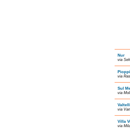
Nur
via Sel
Piopp
via Ras
Sul M
via Mol
Valtell
via Va
Villa 
via Mil