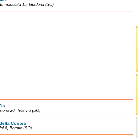
l'Immacolata 15, Gordona (SO)
Zia
zione 20, Tresivio (SO)
della Contea
ini 8, Bormio (SO)