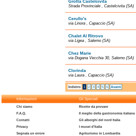
Grotta Castelcivita
Strada Provinciale , Castelcivita (SA)
Cerullo's
via Linora , Capaccio (SA)
Chalet Al Ritrovo
via Ligea , Salerno (SA)
Chez Marie
via Dogana Vecchia 30, Salerno (SA)
Clorinda
via Laura , Capaccio (SA)
Indietro
1
2
3
4
5
6
Avanti
Informazioni
Gli Speciali
Chi siamo
Ricette da provare
F.A.Q.
Il meglio della gastronomia italiana
Contatti
Gli alberghi del nord Italia
Privacy
I musei d'Italia
Segnala un errore
Agriturismo in Lombardia