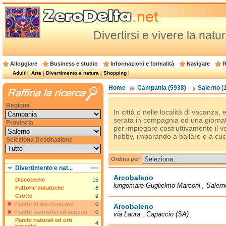
Divertirsi e vivere la natu
Alloggiare
Business e studio
Informazioni e formalità
Navigare
R
Adulti
|
Arte
|
Divertimento e natura
|
Shopping
|
Home
Campania (5938)
Salerno (
Regione
In città o nelle località di vacanz
serata in compagnia od una giornata a
Provincia
per impiegare costruttivamente il 
hobby, imparando a ballare o a cuc
Seleziona Destinazione
Ordina per
Divertimento e nat...
Arcobaleno
Discoteche
15
lungomare Guglielmo Marconi , Salern
Fattorie didattiche
6
Grotte
2
Parchi di divertimento
0
Arcobaleno
Parchi faunistici ed acquari
0
via Laura , Capaccio (SA)
Parchi naturali ed orti
4