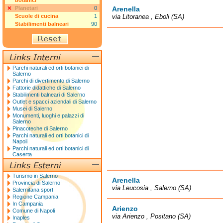
botanici
Planetari
0
Arenella
Scuole di cucina
1
via Litoranea , Eboli (SA)
Stabilimenti balneari
90
Parchi naturali ed orti botanici di
Salerno
Parchi di divertimento di Salerno
Fattorie didattiche di Salerno
Stabilimenti balneari di Salerno
Outlet e spacci aziendali di Salerno
Musei di Salerno
Monumenti, luoghi e palazzi di
Salerno
Pinacoteche di Salerno
Parchi naturali ed orti botanici di
Napoli
Parchi naturali ed orti botanici di
Caserta
Turismo in Salerno
Arenella
Provincia di Salerno
via Leucosia , Salerno (SA)
Salernitana sport
Regione Campania
In Campania
Arienzo
Comune di Napoli
via Arienzo , Positano (SA)
Inaples