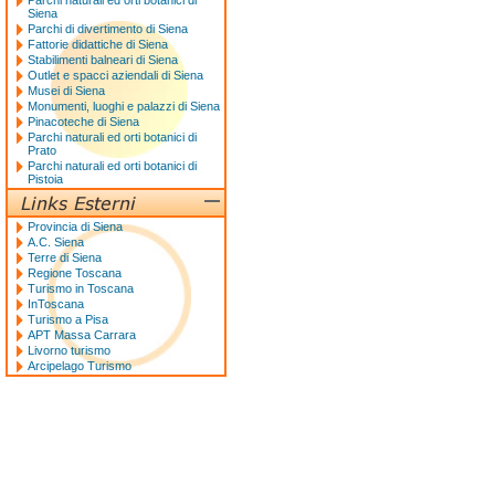
Parchi naturali ed orti botanici di
Siena
Parchi di divertimento di Siena
Fattorie didattiche di Siena
Stabilimenti balneari di Siena
Outlet e spacci aziendali di Siena
Musei di Siena
Monumenti, luoghi e palazzi di Siena
Pinacoteche di Siena
Parchi naturali ed orti botanici di
Prato
Parchi naturali ed orti botanici di
Pistoia
Provincia di Siena
A.C. Siena
Terre di Siena
Regione Toscana
Turismo in Toscana
InToscana
Turismo a Pisa
APT Massa Carrara
Livorno turismo
Arcipelago Turismo