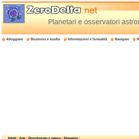
Planetari e osservatori astro
Alloggiare
Business e studio
Informazioni e formalità
Navigare
R
Adulti
|
Arte
|
Divertimento e natura
|
Shopping
|