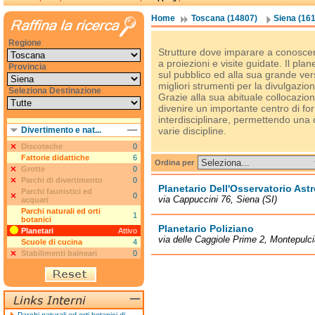
Home
Toscana (14807)
Siena (16
Regione
Strutture dove imparare a conoscere 
a proiezioni e visite guidate. Il plan
Provincia
sul pubblico ed alla sua grande ver
migliori strumenti per la divulgazio
Seleziona Destinazione
Grazie alla sua abituale collocazione
divenire un importante centro di for
interdisciplinare, permettendo una 
Divertimento e nat...
varie discipline.
Discoteche
0
Fattorie didattiche
6
Ordina per
Grotte
0
Parchi di divertimento
0
Planetario Dell'Osservatorio As
Parchi faunistici ed
0
via Cappuccini 76, Siena (SI)
acquari
Parchi naturali ed orti
1
botanici
Planetario Poliziano
Planetari
Attivo
via delle Caggiole Prime 2, Montepulci
Scuole di cucina
4
Stabilimenti balneari
0