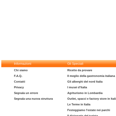
Informazioni
Gli Speciali
Chi siamo
Ricette da provare
F.A.Q.
Il meglio della gastronomia italiana
Contatti
Gli alberghi del nord Italia
Privacy
I musei d'Italia
Segnala un errore
Agriturismo in Lombardia
Segnala una nuova struttura
Outlet, spacci e factory store in Ital
Le Terme in Italia
Festeggiamo l'estate nei parchi
Il dizionario del turista