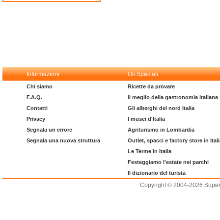
Informazioni
Gli Speciali
Chi siamo
Ricette da provare
F.A.Q.
Il meglio della gastronomia italiana
Contatti
Gli alberghi del nord Italia
Privacy
I musei d'Italia
Segnala un errore
Agriturismo in Lombardia
Segnala una nuova struttura
Outlet, spacci e factory store in Ital
Le Terme in Italia
Festeggiamo l'estate nei parchi
Il dizionario del turista
Copyright © 2004-2026 Supero L