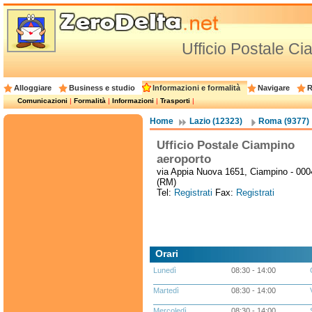
Ufficio Postale C
Alloggiare
Business e studio
Informazioni e formalità
Navigare
R
Comunicazioni
|
Formalità
|
Informazioni
|
Trasporti
|
Home
Lazio (12323)
Roma (9377)
Ufficio Postale Ciampino
aeroporto
via Appia Nuova 1651, Ciampino - 000
(RM)
Tel:
Registrati
Fax:
Registrati
Orari
Lunedì
08:30 - 14:00
Martedì
08:30 - 14:00
Mercoledì
08:30 - 14:00