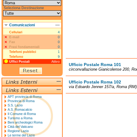
Seleziona Destinazione
Comunicazioni
Cellulari
4
E-mail
0
Fax
0
Frasi fondamentali
0
Telefoni pubblici
1
Telefono
9
Uffici Postali
Attivo
Ufficio Postale Roma 101
circonvallazione Gianicolense 200, R
Ufficio Postale Roma 102
via Edoardo Jenner 157/a, Roma (RM)
APT provincia di Roma
Provincia di Roma
S.S. Lazio
A.S. Romacalcio
Il Comune di Roma
Turismo a Roma
Beni archeologici Roma
Città del Vaticano
Regione Lazio
Le terme del Lazio