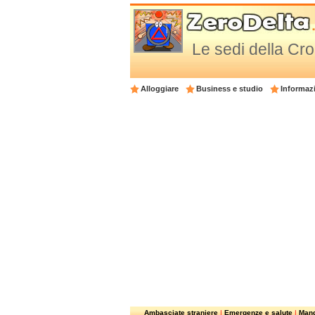
Le sedi della Cr
Alloggiare
Business e studio
Informazi
Ambasciate straniere
|
Emergenze e salute
|
Mangi