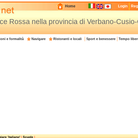
Home
Login
Regi
oce Rossa nella provincia di Verbano-Cusio
oni e formalità
Navigare
Ristoranti e locali
Sport e benessere
Tempo liber
are 'italiano'
|
Scuole
|