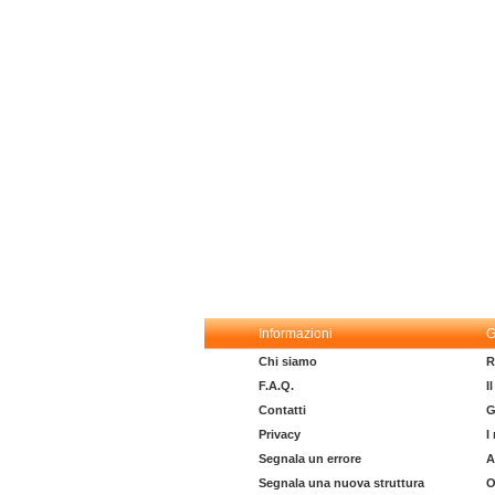
Informazioni
G
Chi siamo
R
F.A.Q.
I
Contatti
G
Privacy
I
Segnala un errore
A
Segnala una nuova struttura
O