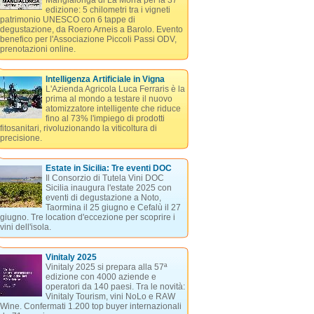
Mangialonga di La Morra per la 37ª
edizione: 5 chilometri tra i vigneti
patrimonio UNESCO con 6 tappe di
degustazione, da Roero Arneis a Barolo. Evento
benefico per l'Associazione Piccoli Passi ODV,
prenotazioni online.
Intelligenza Artificiale in Vigna
L'Azienda Agricola Luca Ferraris è la
prima al mondo a testare il nuovo
atomizzatore intelligente che riduce
fino al 73% l'impiego di prodotti
fitosanitari, rivoluzionando la viticoltura di
precisione.
Estate in Sicilia: Tre eventi DOC
Il Consorzio di Tutela Vini DOC
Sicilia inaugura l'estate 2025 con
eventi di degustazione a Noto,
Taormina il 25 giugno e Cefalù il 27
giugno. Tre location d'eccezione per scoprire i
vini dell'isola.
Vinitaly 2025
Vinitaly 2025 si prepara alla 57ª
edizione con 4000 aziende e
operatori da 140 paesi. Tra le novità:
Vinitaly Tourism, vini NoLo e RAW
Wine. Confermati 1.200 top buyer internazionali