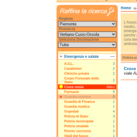
Home
Regione
L'Associ
medici, 
Provincia
emergenz
(anche a
Seleziona Destinazione
cura dei
ambulanz
Emergenze e salute
Ordina p
A.S.L.
3
Croce 
Carabinieri
2
viale A
Cliniche private
2
Corpo Forestale dello
2
Stato
Croce rossa
Attivo
Farmacie
9
Guardia costiera
0
Guardia di Finanza
1
Guardia medica
1
Ospedali
4
Polizia di Stato
3
Polizia municipale
1
Polizia stradale
1
Pronto soccorso
3
Vigili del fuoco
1