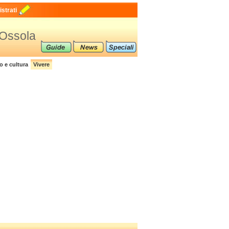
strati
-Ossola
o e cultura
Vivere