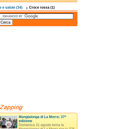
e salute (34)
Croce rossa (1)
Mangialonga di La Morra: 37ª
edizione
Domenica 31 agosto torna la