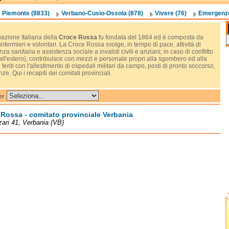
Piemonte (8833)
Verbano-Cusio-Ossola (878)
Vivere (76)
Emergenze 
azione Italiana della
Croce Rossa
fu fondata del 1864 ed è composta da
infermieri e volontari. La Croce Rossa svolge, in tempo di pace, attività di
a sanitaria e assistenza sociale a invalidi civili e anziani; in caso di conflitto
ll'estero), contribuisce con mezzi e personale propri alla sgombero ed alla
 feriti con l'allestimento di ospedali militari da campo, posti di pronto soccorso,
e. Qui i recapiti dei comitati provinciali.
er
Rossa - comitato provinciale Verbania
zari 41, Verbania (VB)