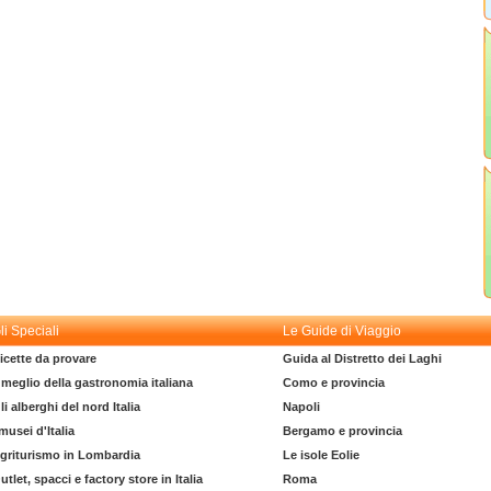
li Speciali
Le Guide di Viaggio
icette da provare
Guida al Distretto dei Laghi
l meglio della gastronomia italiana
Como e provincia
li alberghi del nord Italia
Napoli
 musei d'Italia
Bergamo e provincia
griturismo in Lombardia
Le isole Eolie
utlet, spacci e factory store in Italia
Roma