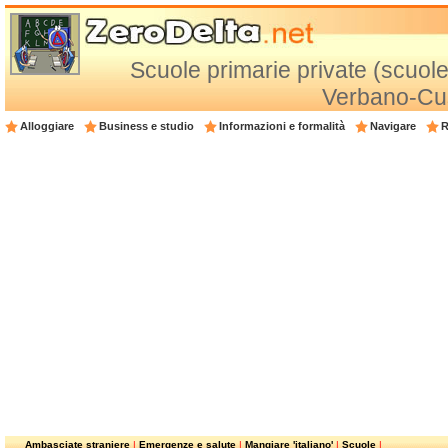
Scuole primarie private (scuole
Verbano-Cu
Alloggiare
Business e studio
Informazioni e formalità
Navigare
R
Ambasciate straniere
|
Emergenze e salute
|
Mangiare 'italiano'
|
Scuole
|