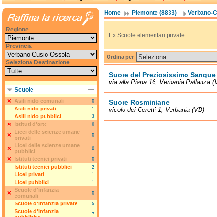
Home
Piemonte (8833)
Verbano-C
Regione
Ex Scuole elementari private
Provincia
Ordina per
Seleziona Destinazione
Suore del Preziosissimo Sangue
via alla Piana 16, Verbania Pallanza (
Scuole
Asili nido comunali
0
Suore Rosminiane
Asili nido privati
1
vicolo dei Ceretti 1, Verbania (VB)
Asili nido pubblici
3
Istituti d'arte
0
Licei delle scienze umane
0
privati
Licei delle scienze umane
0
pubblici
Istituti tecnici privati
0
Istituti tecnici pubblici
2
Licei privati
1
Licei pubblici
1
Scuole d'infanzia
0
comunali
Scuole d'infanzia private
5
Scuole d'infanzia
7