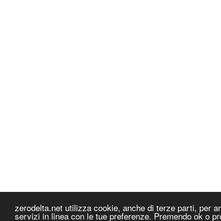
zerodelta.net utilizza cookie, anche di terze parti, per ana
servizi in linea con le tue preferenze. Premendo ok o pr