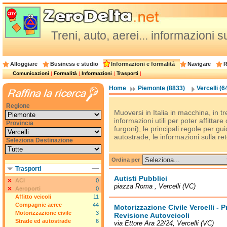
Treni, auto, aerei... informazioni su
Alloggiare
Business e studio
Informazioni e formalità
Navigare
R
Comunicazioni
|
Formalità
|
Informazioni
|
Trasporti
|
Home
Piemonte (8833)
Vercelli (6
Regione
Muoversi in Italia in macchina, in t
informazioni utili per poter affittar
Provincia
furgoni), le principali regole per gu
autostrade, le informazioni sulla rete
Seleziona Destinazione
Ordina per
Trasporti
Autisti Pubblici
ACI
0
piazza Roma , Vercelli (VC)
Aeroporti
0
Affitto veicoli
11
Compagnie aeree
44
Motorizzazione Civile Vercelli - 
Motorizzazione civile
3
Revisione Autoveicoli
Strade ed autostrade
6
via Ettore Ara 22/24, Vercelli (VC)