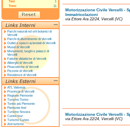
Taxi
1
Treni
11
Motorizzazione Civile Vercelli - S
Immatricolazioni
via Ettore Ara 22/24, Vercelli (VC)
Parchi naturali ed orti botanici di
Vercelli
Parchi di divertimento di Vercelli
Outlet e spacci aziendali di Vercelli
Musei di Vercelli
Monumenti, luoghi e palazzi di
Vercelli
Fattorie didattiche di Vercelli
Alberghi di Vercelli
Pinacoteche di Vercelli
Pizzerie di Vercelli
Residence di Vercelli
ATL Valsesia
Provincia di Vercelli
Regione Piemonte
Turismo Torino
Torino più Piemonte
Piemonte feel
Turismo Novara
Motorizzazione Civile Vercelli - S
Cuneo tour
via Ettore Ara 22/24, Vercelli (VC)
Turismo Cuneo
Asti turismo