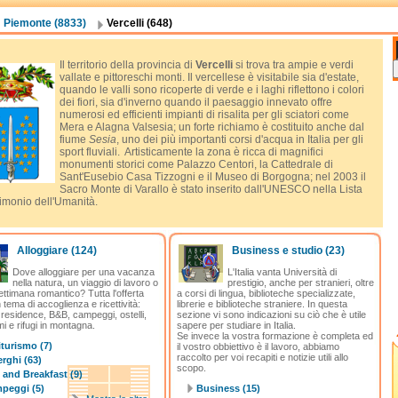
Piemonte (8833)
Vercelli (648)
Il territorio della provincia di
Vercelli
si trova tra ampie e verdi
vallate e pittoreschi monti. Il vercellese è visitabile sia d'estate,
quando le valli sono ricoperte di verde e i laghi riflettono i colori
dei fiori, sia d'inverno quando il paesaggio innevato offre
numerosi ed efficienti impianti di risalita per gli sciatori come
Mera e Alagna Valsesia; un forte richiamo è costituito anche dal
fiume
Sesia
, uno dei più importanti corsi d'acqua in Italia per gli
sport fluviali. Artisticamente la zona è ricca di magnifici
monumenti storici come Palazzo Centori, la Cattedrale di
Sant'Eusebio Casa Tizzogni e il Museo di Borgogna; nel 2003 il
Sacro Monte di Varallo è stato inserito dall'UNESCO nella Lista
rimonio dell'Umanità.
Alloggiare
(124)
Business e studio
(23)
Dove alloggiare per una vacanza
L'Italia vanta Università di
nella natura, un viaggio di lavoro o
prestigio, anche per stranieri, oltre
ettimana romantico? Tutta l'offerta
a corsi di lingua, biblioteche specializzate,
in tema di accoglienza e ricettività:
librerie e biblioteche straniere. In questa
 residence, B&B, campeggi, ostelli,
sezione vi sono indicazioni su ciò che è utile
mi e rifugi in montagna.
sapere per studiare in Italia.
Se invece la vostra formazione è completa ed
turismo (7)
il vostro obbiettivo è il lavoro, abbiamo
raccolto per voi recapiti e notizie utili allo
rghi (63)
scopo.
 and Breakfast (9)
peggi (5)
Business (15)