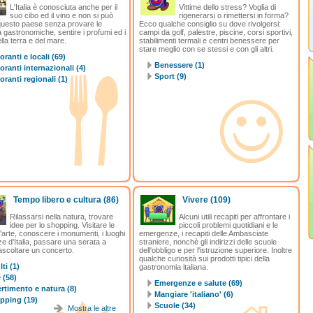
L'Italia è conosciuta anche per il
Vittime dello stress? Voglia di
suo cibo ed il vino e non si può
rigenerarsi o rimettersi in forma?
 questo paese senza provare le
Ecco qualche consiglio su dove rivolgersi:
à gastronomiche, sentire i profumi ed i
campi da golf, palestre, piscine, corsi sportivi,
lla terra e del mare.
stabilimenti termali e centri benessere per
stare meglio con se stessi e con gli altri.
oranti e locali (69)
Benessere (1)
oranti internazionali (4)
Sport (9)
oranti regionali (1)
Tempo libero e cultura
(86)
Vivere
(109)
Rilassarsi nella natura, trovare
Alcuni utili recapiti per affrontare i
idee per lo shopping. Visitare le
piccoli problemi quotidiani e le
arte, conoscere i monumenti, i luoghi
emergenze, i recapiti delle Ambasciate
ze d'Italia, passare una serata a
straniere, nonchè gli indirizzi delle scuole
ascoltare un concerto.
dell'obbligo e per l'istruzione superiore. Inoltre
qualche curiosità sui prodotti tipici della
ti (1)
gastronomia italiana.
 (58)
Emergenze e salute (69)
rtimento e natura (8)
Mangiare 'italiano' (6)
pping (19)
Scuole (34)
Mostra le altre