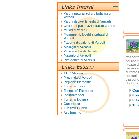
Parchi naturali ed orti botanici di
Vercelli
Parchi di divertimento di Vercelli
Outlet e spacci aziendali di Vercelli
Musei di Vercelli
Monumenti, luoghi e palazzi di
Vercelli
Fattorie didattiche di Vercelli
Alberghi di Vercelli
Pinacoteche di Vercelli
Pizzerie di Vercelli
trascorre
Residence di Vercelli
nel nost
mezzo di
necessar
durante 
ATL Valsesia
ottenerli
Provincia di Vercelli
trasporto
Regione Piemonte
degli uffi
Turismo Torino
Com
Torino più Piemonte
Piemonte feel
Form
Turismo Novara
Info
Cuneo tour
Tras
Turismo Cuneo
Asti turismo