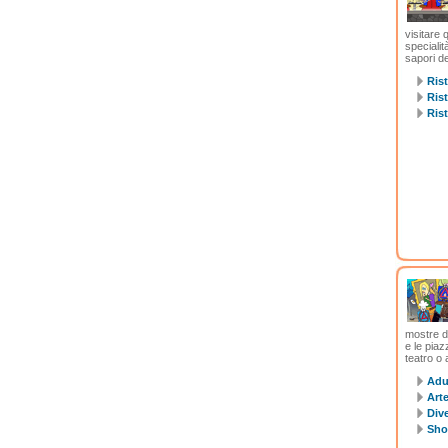
visitare
specialit
sapori de
Rist
Rist
Rist
mostre d'
e le piaz
teatro o 
Adul
Arte
Dive
Sho