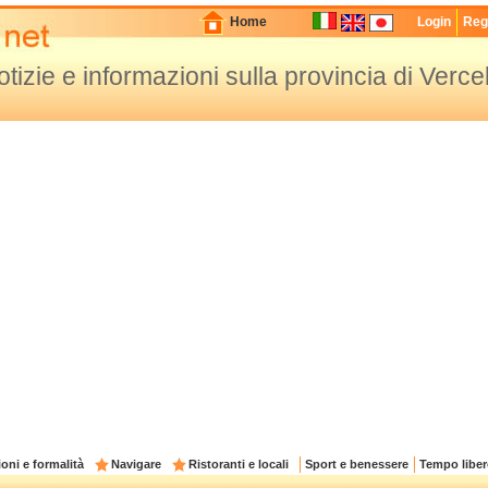
Home
Login
Regi
otizie e informazioni sulla provincia di Vercel
oni e formalità
Navigare
Ristoranti e locali
Sport e benessere
Tempo liber