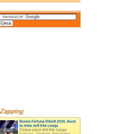
Buona Fortuna Ribelli 2026. Back
to mine nell'Alta Langa
Cinque paesi dell'Alta Langa