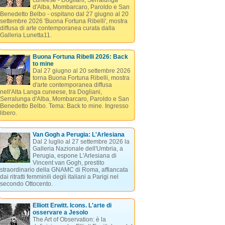
cuneese - Dogliani, Serralunga
d'Alba, Mombarcaro, Paroldo e San
Benedetto Belbo - ospitano dal 27 giugno al 20
settembre 2026 'Buona Fortuna Ribelli', mostra
diffusa di arte contemporanea curata dalla
Galleria Lunetta11.
Buona Fortuna Ribelli 2026: Back
to mine
Dal 27 giugno al 20 settembre 2026
torna Buona Fortuna Ribelli, mostra
d'arte contemporanea diffusa
nell'Alta Langa cuneese, tra Dogliani,
Serralunga d'Alba, Mombarcaro, Paroldo e San
Benedetto Belbo. Tema: Back to mine. Ingresso
libero.
Van Gogh a Perugia: L'Arlesiana
Dal 2 luglio al 27 settembre 2026 la
Galleria Nazionale dell'Umbria, a
Perugia, espone L'Arlesiana di
Vincent van Gogh, prestito
straordinario della GNAMC di Roma, affiancata
dai ritratti femminili degli italiani a Parigi nel
secondo Ottocento.
Elliott Erwitt. Icons. L'arte di
osservare a Jesolo
The Art of Observation: è la