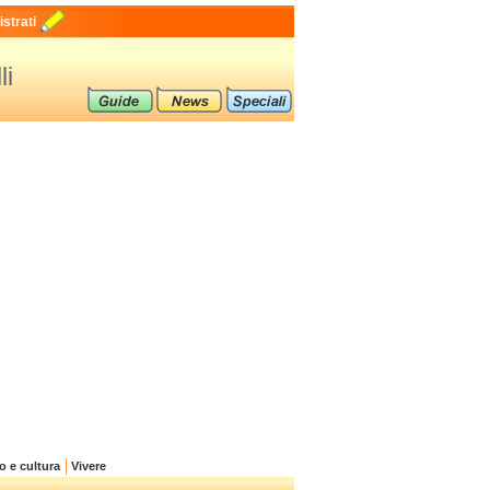
strati
li
o e cultura
Vivere