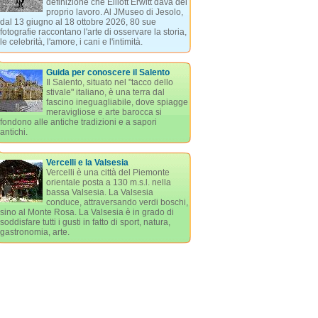
definizione che Elliott Erwitt dava del
proprio lavoro. Al JMuseo di Jesolo,
dal 13 giugno al 18 ottobre 2026, 80 sue
fotografie raccontano l'arte di osservare la storia,
le celebrità, l'amore, i cani e l'intimità.
Guida per conoscere il Salento
Il Salento, situato nel "tacco dello
stivale" italiano, è una terra dal
fascino ineguagliabile, dove spiagge
meravigliose e arte barocca si
fondono alle antiche tradizioni e a sapori
antichi.
Vercelli e la Valsesia
Vercelli è una città del Piemonte
orientale posta a 130 m.s.l. nella
bassa Valsesia. La Valsesia
conduce, attraversando verdi boschi,
sino al Monte Rosa. La Valsesia è in grado di
soddisfare tutti i gusti in fatto di sport, natura,
gastronomia, arte.