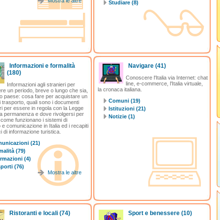
Mostra le altre
Studiare (8)
Informazioni e formalità
Navigare
(41)
(180)
Conoscere l'Italia via Internet: chat
line, e-commerce, l'Italia virtuale,
Informazioni agli stranieri per
la cronaca italiana.
re un periodo, breve o lungo che sia,
ro paese: cosa fare per acquistare un
Comuni (19)
 trasporto, quali sono i documenti
i per essere in regola con la Legge
Istituzioni (21)
la permanenza e dove rivolgersi per
Notizie (1)
; come funzionano i sistemi di
 e comunicazione in Italia ed i recapiti
ci di informazione turistica.
unicazioni (21)
alità (79)
rmazioni (4)
porti (76)
Mostra le altre
Ristoranti e locali
(74)
Sport e benessere
(10)