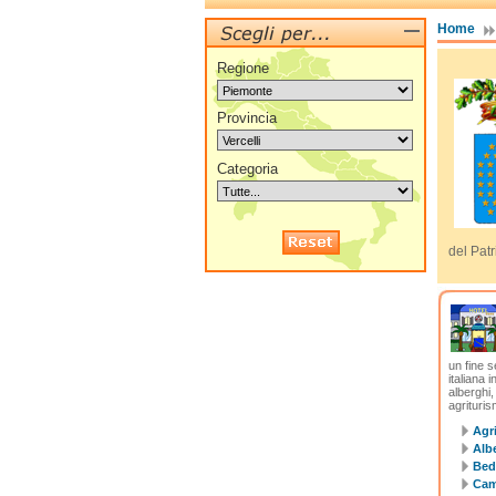
Home
Regione
Provincia
Categoria
del Pat
un fine s
italiana 
alberghi,
agrituris
Agri
Albe
Bed
Cam