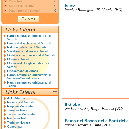
Planetari
0
Igloo
Scuole di cucina
0
località Balangera 26, Varallo (VC)
Stabilimenti balneari
0
Parchi naturali ed orti botanici di
Vercelli
Parchi di divertimento di Vercelli
Fattorie didattiche di Vercelli
Stabilimenti balneari di Vercelli
Outlet e spacci aziendali di Vercelli
Musei di Vercelli
Monumenti, luoghi e palazzi di
Vercelli
Pinacoteche di Vercelli
Parchi naturali ed orti botanici di
Verbano-Cusio-Ossola
Parchi naturali ed orti botanici di
Torino
ATL Valsesia
Provincia di Vercelli
Il Globo
Regione Piemonte
via Vercelli 34, Borgo Vercelli (VC)
Turismo Torino
Torino più Piemonte
Piemonte feel
Parco del Bosco delle Sorti della
Turismo Novara
corso Vercelli 3, Trino (VC)
Cuneo tour