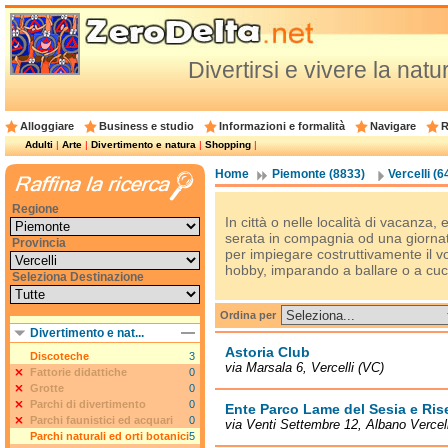
Divertirsi e vivere la natu
Alloggiare
Business e studio
Informazioni e formalità
Navigare
R
Adulti
|
Arte
|
Divertimento e natura
|
Shopping
|
Home
Piemonte (8833)
Vercelli (6
Regione
In città o nelle località di vacanz
serata in compagnia od una giornata a
Provincia
per impiegare costruttivamente il 
hobby, imparando a ballare o a cuc
Seleziona Destinazione
Ordina per
Divertimento e nat...
Astoria Club
Discoteche
3
via Marsala 6, Vercelli (VC)
Fattorie didattiche
0
Grotte
0
Parchi di divertimento
0
Ente Parco Lame del Sesia e Ris
Parchi faunistici ed acquari
0
via Venti Settembre 12, Albano Vercel
Parchi naturali ed orti botanici
5