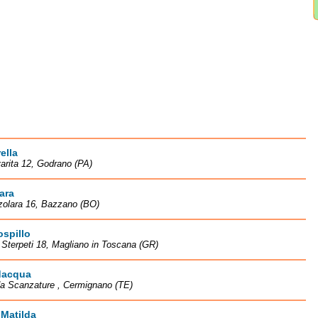
ella
arita 12, Godrano (PA)
ara
zolara 16, Bazzano (BO)
spillo
à Sterpeti 18, Magliano in Toscana (GR)
acqua
da Scanzature , Cermignano (TE)
Matilda