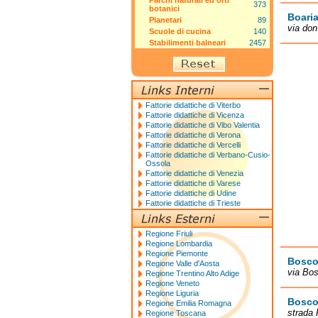
Parchi naturali ed orti
373
botanici
Boari
Planetari
89
via don
Scuole di cucina
140
Stabilimenti balneari
2457
Fattorie didattiche di Viterbo
Fattorie didattiche di Vicenza
Fattorie didattiche di Vibo Valentia
Fattorie didattiche di Verona
Fattorie didattiche di Vercelli
Fattorie didattiche di Verbano-Cusio-
Ossola
Fattorie didattiche di Venezia
Fattorie didattiche di Varese
Fattorie didattiche di Udine
Fattorie didattiche di Trieste
Regione Friuli
Regione Lombardia
Regione Piemonte
Bosco
Regione Valle d'Aosta
via Bos
Regione Trentino Alto Adige
Regione Veneto
Regione Liguria
Bosco 
Regione Emilia Romagna
strada 
Regione Toscana