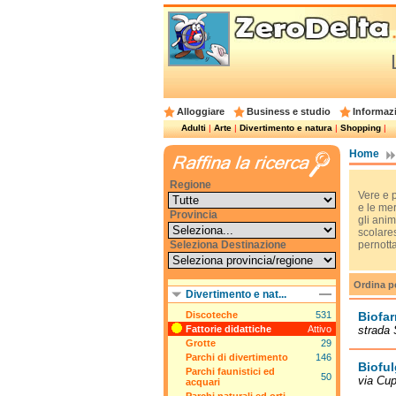
Alloggiare
Business e studio
Informazi
Adulti
|
Arte
|
Divertimento e natura
|
Shopping
|
Home
Regione
Vere e p
e le mer
Provincia
gli anim
scolares
Seleziona Destinazione
pernott
Ordina p
Divertimento e nat...
Discoteche
531
Biofa
Fattorie didattiche
Attivo
strada 
Grotte
29
Parchi di divertimento
146
Biofu
Parchi faunistici ed
50
via Cup
acquari