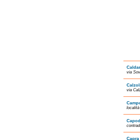
Caldar
via Sov
Calzol
via Cal
Campo
localit
Capod
contra
Capra 