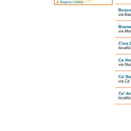
Regione Umbria
Bosco
via Bad
Brama
via Mon
C'era 
localit
Ca Vec
via Nuo
Ca' Ba
via Ca'
Ca' d
localit