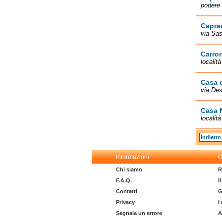
podere
Capra
via Sas
Carror
località
Casa d
via Des
Casa 
localit
Indietro
Informazioni
G
Chi siamo
R
F.A.Q.
I
Contatti
G
Privacy
I
Segnala un errore
A