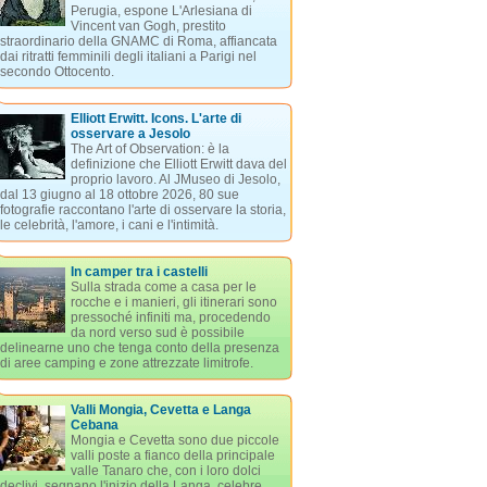
Perugia, espone L'Arlesiana di
Vincent van Gogh, prestito
straordinario della GNAMC di Roma, affiancata
dai ritratti femminili degli italiani a Parigi nel
secondo Ottocento.
Elliott Erwitt. Icons. L'arte di
osservare a Jesolo
The Art of Observation: è la
definizione che Elliott Erwitt dava del
proprio lavoro. Al JMuseo di Jesolo,
dal 13 giugno al 18 ottobre 2026, 80 sue
fotografie raccontano l'arte di osservare la storia,
le celebrità, l'amore, i cani e l'intimità.
In camper tra i castelli
Sulla strada come a casa per le
rocche e i manieri, gli itinerari sono
pressoché infiniti ma, procedendo
da nord verso sud è possibile
delinearne uno che tenga conto della presenza
di aree camping e zone attrezzate limitrofe.
Valli Mongia, Cevetta e Langa
Cebana
Mongia e Cevetta sono due piccole
valli poste a fianco della principale
valle Tanaro che, con i loro dolci
declivi, segnano l'inizio della Langa, celebre