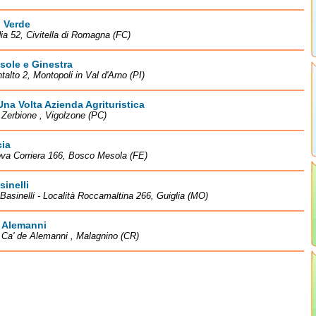
 Verde
ia 52, Civitella di Romagna (FC)
sole e Ginestra
talto 2, Montopoli in Val d'Arno (PI)
Una Volta Azienda Agrituristica
à Zerbione , Vigolzone (PC)
ia
va Corriera 166, Bosco Mesola (FE)
sinelli
 Basinelli - Località Roccamaltina 266, Guiglia (MO)
e Alemanni
à Ca' de Alemanni , Malagnino (CR)