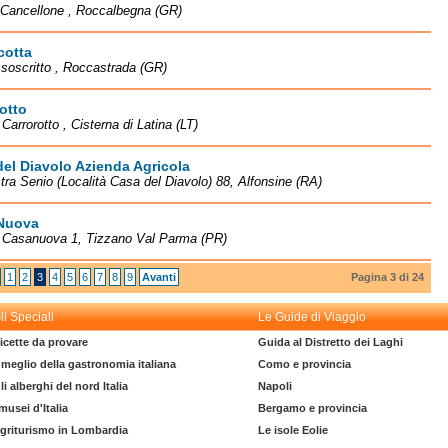
 Cancellone , Roccalbegna (GR)
cotta
soscritto , Roccastrada (GR)
otto
 Carrorotto , Cisterna di Latina (LT)
el Diavolo Azienda Agricola
tra Senio (Località Casa del Diavolo) 88, Alfonsine (RA)
Nuova
à Casanuova 1, Tizzano Val Parma (PR)
1
2
3
4
5
6
7
8
9
Avanti
Pagina 3 di 24
li Speciali
Le Guide di Viaggio
icette da provare
Guida al Distretto dei Laghi
l meglio della gastronomia italiana
Como e provincia
li alberghi del nord Italia
Napoli
 musei d'Italia
Bergamo e provincia
griturismo in Lombardia
Le isole Eolie