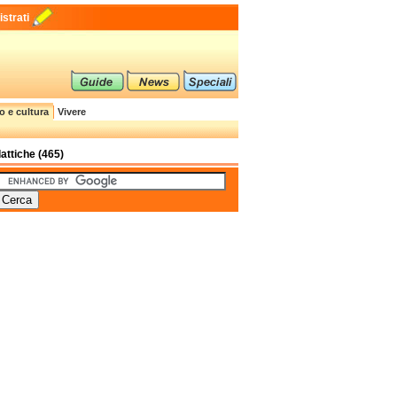
strati
o e cultura
Vivere
dattiche (465)