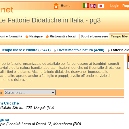
Home
Login
Regi
Le Fattorie Didattiche in Italia - pg3
oni e formalità
Navigare
Ristoranti e locali
Sport e benessere
Tempo liber
Tempo libero e cultura (25471)
Divertimento e natura (4280)
Fattorie di
roprie fattorie, organizzate ed adattate per far conoscere ai
bambini
i segreti
aviglie della natura tramite laboratori, lezioni teoriche ed il contatto diretto con
ali, i fiori e le piante. Alcune fattorie didattiche riservano l'ingresso alle
che, altre aprono anche a famiglie o gruppi, a volte offrendo servizio di
amento o ristorazione.
er
rm Cucche
Statale 125 km 208, Dorgali (NU)
lgosa
pio (Località Lama di Reno) 12, Marzabotto (BO)