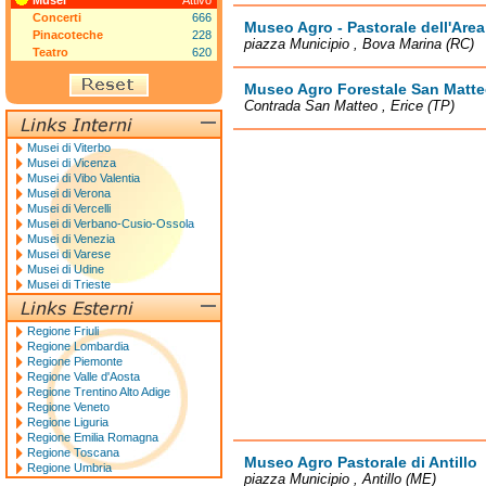
Musei
Attivo
Concerti
666
Museo Agro - Pastorale dell'Are
Pinacoteche
228
piazza Municipio , Bova Marina (RC)
Teatro
620
Museo Agro Forestale San Matt
Contrada San Matteo , Erice (TP)
Musei di Viterbo
Musei di Vicenza
Musei di Vibo Valentia
Musei di Verona
Musei di Vercelli
Musei di Verbano-Cusio-Ossola
Musei di Venezia
Musei di Varese
Musei di Udine
Musei di Trieste
Regione Friuli
Regione Lombardia
Regione Piemonte
Regione Valle d'Aosta
Regione Trentino Alto Adige
Regione Veneto
Regione Liguria
Regione Emilia Romagna
Regione Toscana
Museo Agro Pastorale di Antillo
Regione Umbria
piazza Municipio , Antillo (ME)