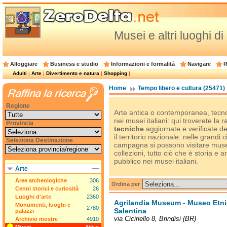
Musei e altri luoghi di 
Alloggiare
Business e studio
Informazioni e formalità
Navigare
R
Adulti
|
Arte
|
Divertimento e natura
|
Shopping
|
Home
Tempo libero e cultura (25471)
Regione
Arte antica o contemporanea, tecno
nei musei italiani: qui troverete la 
Provincia
tecniche
aggiornate e verificate del
il territorio nazionale: nelle grandi c
Seleziona Destinazione
campagna si possono visitare musei
collezioni, tutto ciò che è storia e 
pubblico nei musei italiani.
Arte
Aree archeologiche
306
Ordina per
Cenni storici e curiosità
26
Luoghi d'arte
2360
Agrilandia Museum - Museo Etnic
Monumenti, luoghi e
2780
Salentina
palazzi
via Ciciriello 8, Brindisi (BR)
Archivio mostre
4910