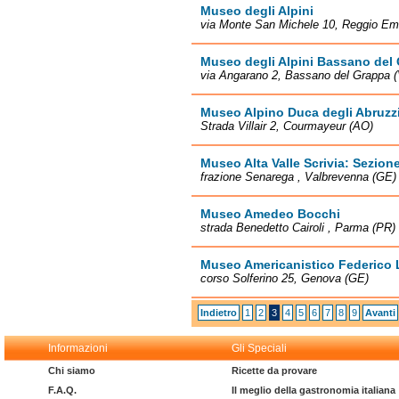
Museo degli Alpini
via Monte San Michele 10, Reggio Emi
Museo degli Alpini Bassano del
via Angarano 2, Bassano del Grappa (
Museo Alpino Duca degli Abruzz
Strada Villair 2, Courmayeur (AO)
Museo Alta Valle Scrivia: Sezion
frazione Senarega , Valbrevenna (GE)
Museo Amedeo Bocchi
strada Benedetto Cairoli , Parma (PR)
Museo Americanistico Federico 
corso Solferino 25, Genova (GE)
Indietro
1
2
3
4
5
6
7
8
9
Avanti
Informazioni
Gli Speciali
Chi siamo
Ricette da provare
F.A.Q.
Il meglio della gastronomia italiana