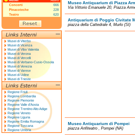
Musei
Attivo
Museo Antiquarium di Piazza Ar
Concerti
666
Via Vittorio Emanuele 20, Piazza Arm
Pinacoteche
228
Teatro
620
Antiquarium di Poggio Civitate
piazza della Cattedrale 4, Murlo (SI)
Musei di Viterbo
Musei di Vicenza
Musei di Vibo Valentia
Musei di Verona
Musei di Vercelli
Musei di Verbano-Cusio-Ossola
Musei di Venezia
Musei di Varese
Musei di Udine
Musei di Trieste
Regione Friuli
Regione Lombardia
Regione Piemonte
Regione Valle d'Aosta
Regione Trentino Alto Adige
Regione Veneto
Regione Liguria
Regione Emilia Romagna
Museo Antiquarium di Pompei
Regione Toscana
piazza Anfiteatro , Pompei (NA)
Regione Umbria