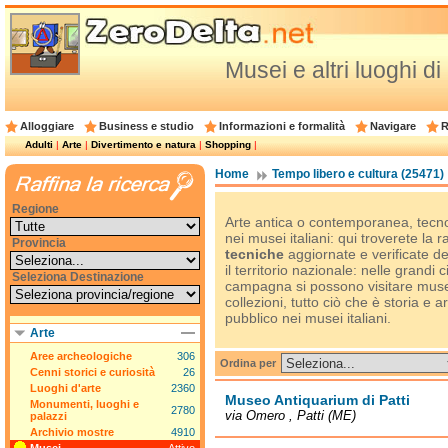
Musei e altri luoghi di 
Alloggiare
Business e studio
Informazioni e formalità
Navigare
R
Adulti
|
Arte
|
Divertimento e natura
|
Shopping
|
Home
Tempo libero e cultura (25471)
Regione
Arte antica o contemporanea, tecno
nei musei italiani: qui troverete la 
Provincia
tecniche
aggiornate e verificate del
il territorio nazionale: nelle grandi c
Seleziona Destinazione
campagna si possono visitare musei
collezioni, tutto ciò che è storia e 
pubblico nei musei italiani.
Arte
Aree archeologiche
306
Ordina per
Cenni storici e curiosità
26
Luoghi d'arte
2360
Museo Antiquarium di Patti
Monumenti, luoghi e
2780
via Omero , Patti (ME)
palazzi
Archivio mostre
4910