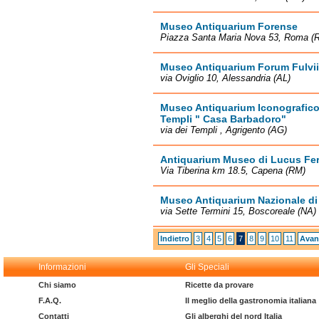
Museo Antiquarium Forense
Piazza Santa Maria Nova 53, Roma (
Museo Antiquarium Forum Fulvii
via Oviglio 10, Alessandria (AL)
Museo Antiquarium Iconografico 
Templi " Casa Barbadoro"
via dei Templi , Agrigento (AG)
Antiquarium Museo di Lucus Fe
Via Tiberina km 18.5, Capena (RM)
Museo Antiquarium Nazionale di
via Sette Termini 15, Boscoreale (NA)
Indietro
3
4
5
6
7
8
9
10
11
Avan
Informazioni
Gli Speciali
Chi siamo
Ricette da provare
F.A.Q.
Il meglio della gastronomia italiana
Contatti
Gli alberghi del nord Italia