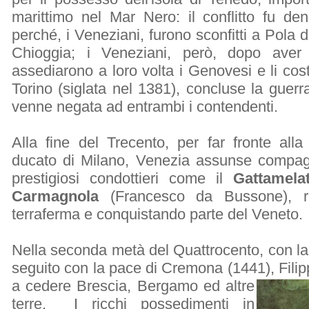
marittimo nel Mar Nero: il conflitto fu de
perché, i Veneziani, furono sconfitti a Pol
Chioggia; i Veneziani, però, dopo aver a
assediarono a loro volta i Genovesi e li cost
Torino (siglata nel 1381), concluse la guerr
venne negata ad entrambi i contendenti.
Alla fine del Trecento, per far fronte all
ducato di Milano, Venezia assunse compag
prestigiosi condottieri come il
Gattamela
Carmagnola
(Francesco da Bussone), ri
terraferma e conquistando parte del Veneto.
Nella seconda metà del Quattrocento, con la
seguito con la pace di Cremona (1441), Filipp
a cedere
Brescia, Bergamo ed altre
terre. I ricchi possedimenti in