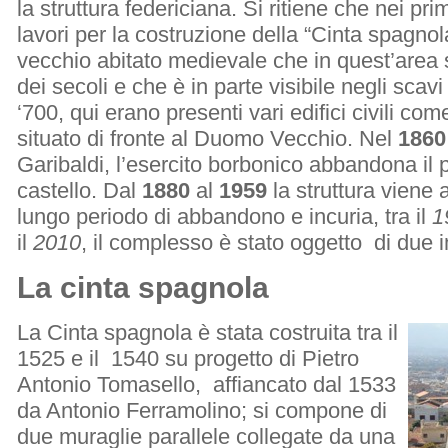
la struttura federiciana. Si ritiene che nei pr
lavori per la costruzione della “Cinta spagnola
vecchio abitato medievale che in quest’area s
dei secoli e che è in parte visibile negli scavi a
‘700, qui erano presenti vari edifici civili com
situato di fronte al Duomo Vecchio. Nel
186
Garibaldi, l’esercito borbonico abbandona il 
castello. Dal
1880
al
1959
la struttura viene
lungo periodo di abbandono e incuria, tra il
1
il
2010
, il complesso è stato oggetto di due i
La cinta spagnola
La Cinta spagnola è stata costruita tra il
1525 e il 1540 su progetto di Pietro
Antonio Tomasello, affiancato dal 1533
da Antonio Ferramolino; si compone di
due muraglie parallele collegate da una