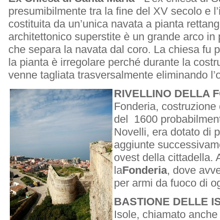
presumibilmente tra la fine del XV secolo e l’
costituita da un’unica navata a pianta rettan
architettonico superstite è un grande arco in 
che separa la navata dal coro. La chiesa fu po
la pianta è irregolare perché durante la cost
venne tagliata trasversalmente eliminando l’or
RIVELLINO DELLA 
Fonderia, costruzione 
del 1600 probabilmente
Novelli, era dotato di p
aggiunte successivamen
ovest della cittadella. 
la
Fonderia
, dove avve
per armi da fuoco di og
BASTIONE DELLE I
Isole, chiamato anche “