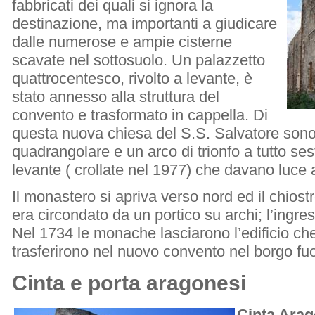
fabbricati dei quali si ignora la
destinazione, ma importanti a giudicare
dalle numerose e ampie cisterne
scavate nel sottosuolo. Un palazzetto
quattrocentesco, rivolto a levante, è
stato annesso alla struttura del
convento e trasformato in cappella. Di
questa nuova chiesa del S.S. Salvatore sono 
quadrangolare e un arco di trionfo a tutto s
levante ( crollate nel 1977) che davano luce al
Il monastero si apriva verso nord ed il chiostro
era circondato da un portico su archi; l’ingre
Nel 1734 le monache lasciarono l’edificio che 
trasferirono nel nuovo convento nel borgo fuor
Cinta e porta aragonesi
Cinta Ara