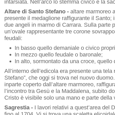
intarsiata. Nell’arco lo stemma civico e la sa
Altare di Santo Stefano -
altare marmoreo ad
presente il medaglione raffigurante il Santo; i
due angeli in marmo di Carrara. Sulla parte p
un’ovale rappresentante tre corone sovrappos
feudali:
In basso quello demaniale o civico proprio
In mezzo quello feudale o baronale;
In alto, sormontato da una croce, quello 
All’interno dell’edicola era presente una tela r
Stefano”, che oggi si trova nel nuovo duomo. L
inparte coperto dall’altare marmoreo, raffigur
l’incontro tra Gesù e la Maddalena, subito do
Cristo è visibile solo una mano e parte della 
Sagrestia -
I lavori relativi a quest’area de
fino al 1704. Vi si trova una scaletta elicoidal