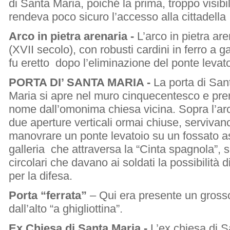
di Santa Maria, poiché la prima, troppo visibi
rendeva poco sicuro l’accesso alla cittadella 
Arco in pietra arenaria -
L’arco in pietra are
(XVII secolo), con robusti cardini in ferro a g
fu eretto dopo l’eliminazione del ponte levato
PORTA DI’ SANTA MARIA -
La porta di San
Maria si apre nel muro cinquecentesco e pren
nome dall’omonima chiesa vicina. Sopra l’ar
due aperture verticali ormai chiuse, servivan
manovrare un ponte levatoio su un fossato asc
galleria che attraversa la “Cinta spagnola”, 
circolari che davano ai soldati la possibilità di
per la difesa.
Porta “ferrata”
– Qui era presente un grosso
dall’alto “a ghigliottina”.
Ex Chiesa di Santa Maria -
L’ex chiesa di S