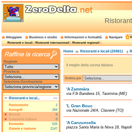
Ristoranti
Alloggiare
Business e studio
Informazioni e formalità
Navigare
R
Ristoranti e locali
|
Ristoranti internazionali
|
Ristoranti regionali
|
Home
Ristoranti e locali (20981)
R
Regione
Il meglio della cucina italiana
Provincia
Ordina per
Seleziona Destinazione
'A Zammàra
via F.lli Bandiera 15, Taormina (ME)
Ristoranti e local...
Paninoteche
2
'L Gran Bouc
Autogrill
284
via Nazionale 24/A, Claviere (TO)
Brunch
0
Colazione italiana
0
'A Canzuncella
Enoteche
525
piazza Santa Maria la Nova 18, Napoli
Osterie e trattorie
2147