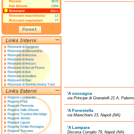
Pizzerie
3570
Pub Birrerie
1304
Ristoranti
Attivo
Ristoranti macrobiotici
13
Ristoranti vegetariani
77
Ristoranti di Agrigento
Ristoranti di Alessandria
Ristoranti di Ancona
Ristoranti di Aosta
Ristoranti di Arezzo
Ristoranti di Ascoli Piceno
Ristoranti di Asti
Ristoranti di Avellino
Ristoranti di Bari
Ristoranti di Barletta Andria Trani
'A cuccagna
Regione Lombardia
via Principe di Granatelli 21 A, Palerm
Regione Friuli
Regione Piemonte
Regione Valle d'Aosta
'A Fenestella
Regione Trentino Alto Adige
via Marechiaro 23, Napoli (NA)
Regione Veneto
Regione Liguria
Regione Emilia Romagna
'A Lampara
Regione Toscana
Discesa Coroglio 79, Napoli (NA)