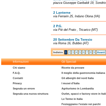
piazza Giuseppe Garibaldi 19, Sondrio
2 Lanterne
via Ferrarin 25, Induno Olona (VA)
2 P.G.
via Piè del Prato , Tricarico (MT)
20 Settembre Da Teresio
via Roma 16, Bubbio (AT)
Indietro
1
2
3
4
5
6
7
8
9
Avanti
Informazioni
Gli Speciali
Chi siamo
Ricette da provare
F.A.Q.
Il meglio della gastronomia italiana
Contatti
Gli alberghi del nord Italia
Privacy
I musei d'Italia
Segnala un errore
Agriturismo in Lombardia
Segnala una nuova struttura
Outlet, spacci e factory store in Ital
Le Terme in Italia
Festeggiamo l'estate nei parchi