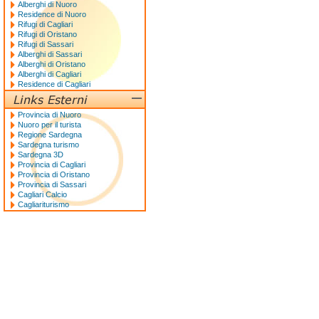
Alberghi di Nuoro
Residence di Nuoro
Rifugi di Cagliari
Rifugi di Oristano
Rifugi di Sassari
Alberghi di Sassari
Alberghi di Oristano
Alberghi di Cagliari
Residence di Cagliari
Provincia di Nuoro
Nuoro per il turista
Regione Sardegna
Sardegna turismo
Sardegna 3D
Provincia di Cagliari
Provincia di Oristano
Provincia di Sassari
Cagliari Calcio
Cagliariturismo