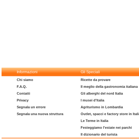
Informazioni
Gli Speciali
Chi siamo
Ricette da provare
F.A.Q.
Il meglio della gastronomia italiana
Contatti
Gli alberghi del nord Italia
Privacy
I musei d'Italia
Segnala un errore
Agriturismo in Lombardia
Segnala una nuova struttura
Outlet, spacci e factory store in Ital
Le Terme in Italia
Festeggiamo l'estate nei parchi
Il dizionario del turista