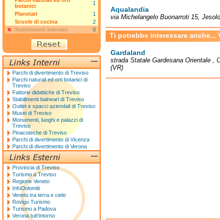
Parchi naturali ed orti
1
botanici
Aqualandia
Planetari
1
via Michelangelo Buonarroti 15, Jesol
Scuole di cucina
2
Stabilimenti balneari
0
Ti potrebbe interessare anche...
Gardaland
strada Statale Gardesana Orientale , 
(VR)
Parchi di divertimento di Treviso
Parchi naturali ed orti botanici di
Treviso
Fattorie didattiche di Treviso
Stabilimenti balneari di Treviso
Outlet e spacci aziendali di Treviso
Musei di Treviso
Monumenti, luoghi e palazzi di
Treviso
Pinacoteche di Treviso
Parchi di divertimento di Vicenza
Parchi di divertimento di Verona
Provincia di Treviso
Turismo a Treviso
Regione Veneto
InfoDolomiti
Veneto tra terra e cielo
Rovigo Turismo
Turismo a Padova
Verona tutt'intorno