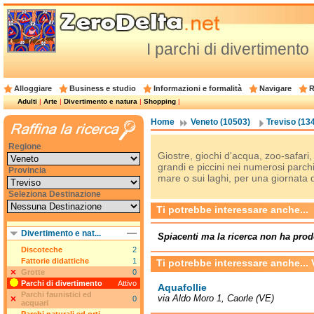
I parchi di divertimento
Alloggiare
Business e studio
Informazioni e formalità
Navigare
R
Adulti
|
Arte
|
Divertimento e natura
|
Shopping
|
Home
Veneto (10503)
Treviso (13
Regione
Giostre, giochi d'acqua, zoo-safari,
grandi e piccini nei numerosi parchi d
Provincia
mare o sui laghi, per una giornata 
Seleziona Destinazione
Ti potrebbe interessare anche...
Divertimento e nat...
Spiacenti ma la ricerca non ha prod
Discoteche
2
Fattorie didattiche
1
Ti potrebbe interessare anche...
Grotte
0
Parchi di divertimento
Attivo
Aquafollie
Parchi faunistici ed
via Aldo Moro 1, Caorle (VE)
0
acquari