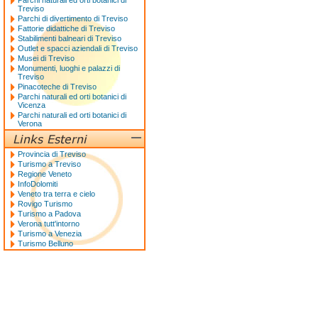
Parchi naturali ed orti botanici di
Treviso
Parchi di divertimento di Treviso
Fattorie didattiche di Treviso
Stabilimenti balneari di Treviso
Outlet e spacci aziendali di Treviso
Musei di Treviso
Monumenti, luoghi e palazzi di
Treviso
Pinacoteche di Treviso
Parchi naturali ed orti botanici di
Vicenza
Parchi naturali ed orti botanici di
Verona
Provincia di Treviso
Turismo a Treviso
Regione Veneto
InfoDolomiti
Veneto tra terra e cielo
Rovigo Turismo
Turismo a Padova
Verona tutt'intorno
Turismo a Venezia
Turismo Belluno