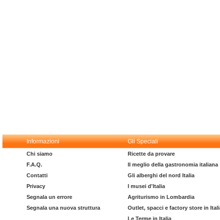
Informazioni
Gli Speciali
Chi siamo
Ricette da provare
F.A.Q.
Il meglio della gastronomia italiana
Contatti
Gli alberghi del nord Italia
Privacy
I musei d'Italia
Segnala un errore
Agriturismo in Lombardia
Segnala una nuova struttura
Outlet, spacci e factory store in Ital
Le Terme in Italia