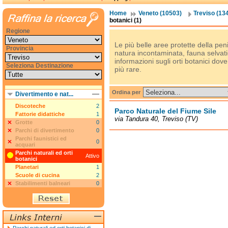
Home
Veneto (10503)
Treviso (13
botanici (1)
Regione
Le più belle aree protette della pe
Provincia
natura incontaminata, fauna selvatic
informazioni sugli orti botanici dove 
Seleziona Destinazione
più rare.
Ordina per
Divertimento e nat...
Discoteche
2
Parco Naturale del Fiume Sile
Fattorie didattiche
1
via Tandura 40, Treviso (TV)
Grotte
0
Parchi di divertimento
0
Parchi faunistici ed
0
acquari
Parchi naturali ed orti
Attivo
botanici
Planetari
1
Scuole di cucina
2
Stabilimenti balneari
0