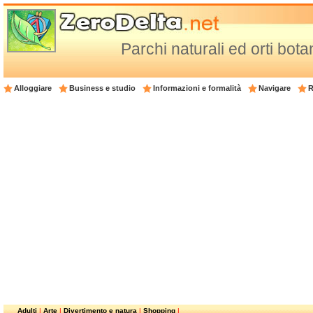
Parchi naturali ed orti bota
Alloggiare
Business e studio
Informazioni e formalità
Navigare
R
Adulti
|
Arte
|
Divertimento e natura
|
Shopping
|