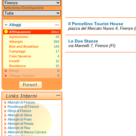
Seleziona Destinazione
Il Porcellino Tourist House
Alloggi
piazza del Mercato Nuovo 4, Firenze (
Affittacamere
Attivo
Agriturismo
43
Le Due Stanze
Alberghi
554
via Mannelli 7, Firenze (FI)
Bed and Breakfast
144
Campeggi
17
Case Vacanza
4
Ostelli
12
Residence
15
Rifugi
0
Villaggi Turistici
0
Alberghi di Firenze
Residence di Firenze
Rifugi di Firenze
Alberghi di Siena
Alberghi di Prato
Alberghi di Pistoia
Alberghi di Pisa
Alberghi di Massa Carrara