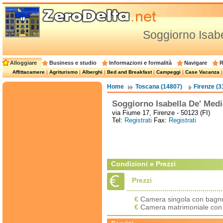
Soggiorno Isabe
Alloggiare
Business e studio
Informazioni e formalità
Navigare
R
Affittacamere
|
Agriturismo
|
Alberghi
|
Bed and Breakfast
|
Campeggi
|
Case Vacanza
Home
Toscana (14807)
Firenze (3
Soggiorno Isabella De' Medi
via Fiume 17, Firenze - 50123 (FI)
Tel:
Registrati
Fax:
Registrati
Condizioni e Prezzi
Prezzi
€
Camera singola con bagno
€
Camera matrimoniale con 