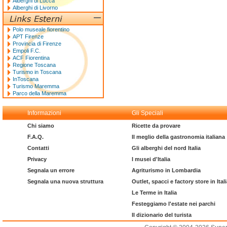
Alberghi di Lucca
Alberghi di Livorno
Polo museale fiorentino
APT Firenze
Provincia di Firenze
Empoli F.C.
ACF Fiorentina
Regione Toscana
Turismo in Toscana
InToscana
Turismo Maremma
Parco della Maremma
Informazioni
Gli Speciali
Chi siamo
Ricette da provare
F.A.Q.
Il meglio della gastronomia italiana
Contatti
Gli alberghi del nord Italia
Privacy
I musei d'Italia
Segnala un errore
Agriturismo in Lombardia
Segnala una nuova struttura
Outlet, spacci e factory store in Ital
Le Terme in Italia
Festeggiamo l'estate nei parchi
Il dizionario del turista