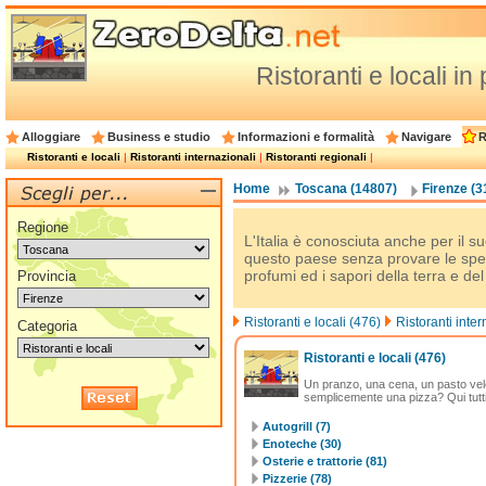
Ristoranti e locali in
Alloggiare
Business e studio
Informazioni e formalità
Navigare
R
Ristoranti e locali
|
Ristoranti internazionali
|
Ristoranti regionali
|
Home
Toscana (14807)
Firenze (3
Regione
L'Italia è conosciuta anche per il su
questo paese senza provare le spec
profumi ed i sapori della terra e de
Provincia
Ristoranti e locali (476)
Ristoranti inter
Categoria
Ristoranti e locali
(476)
Un pranzo, una cena, un pasto vel
semplicemente una pizza? Qui tutti g
Autogrill (7)
Enoteche (30)
Osterie e trattorie (81)
Pizzerie (78)