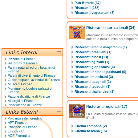
Pub Birrerie (37)
Ristoranti (238)
Ristoranti vegetariani (5)
Ristoranti internazionali
(34)
Mangiare in un ristorante internazion
cultura e nella cucina dei cinque c
Ristoranti arabi e maghrebini (1)
Ristoranti brasiliani (1)
Ristoranti cinesi (13)
Pizzerie di Firenze
Ristoranti egiziani (1)
Ristoranti di Firenze
Ristoranti giapponesi (6)
Parchi naturali ed orti botanici di
Firenze
Ristoranti indiani e pakistani (5)
Parchi di divertimento di Firenze
Ristoranti messicani (3)
Outlet e spacci aziendali di Firenze
Ristoranti spagnoli (1)
Musei di Firenze
Ristoranti tedeschi (1)
Monumenti, luoghi e palazzi di
Ristoranti thailandesi (2)
Firenze
Fattorie didattiche di Firenze
Alberghi di Firenze
Pinacoteche di Firenze
Ristoranti regionali
(17)
La cucina regionale italiana: dove g
d'Italia.
Polo museale fiorentino
APT Firenze
Cucina campana (2)
Provincia di Firenze
Cucina toscana (15)
Empoli F.C.
ACF Fiorentina