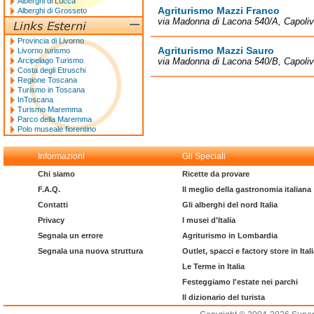
Alberghi di Lucca
Agriturismo Mazzi Franco
Alberghi di Grosseto
via Madonna di Lacona 540/A, Capolive
Provincia di Livorno
Agriturismo Mazzi Sauro
Livorno turismo
Arcipelago Turismo
via Madonna di Lacona 540/B, Capolive
Costa degli Etruschi
Regione Toscana
Turismo in Toscana
InToscana
Turismo Maremma
Parco della Maremma
Polo museale fiorentino
Informazioni
Gli Speciali
Chi siamo
Ricette da provare
F.A.Q.
Il meglio della gastronomia italiana
Contatti
Gli alberghi del nord Italia
Privacy
I musei d'Italia
Segnala un errore
Agriturismo in Lombardia
Segnala una nuova struttura
Outlet, spacci e factory store in Ital
Le Terme in Italia
Festeggiamo l'estate nei parchi
Il dizionario del turista