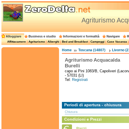
Agriturismo Acq
Alloggiare
Business e studio
Informazioni e formalità
Navigare
R
Affittacamere
|
Agriturismo
|
Alberghi
|
Bed and Breakfast
|
Campeggi
|
Case Vacanza
Home
Toscana (14807)
Livorno (2
Agriturismo Acquacalda
Burelli
capo ai Pini 1083/B, Capoliveri (Lacon
- 57031 (LI)
Tel:
Registrati
Periodi di apertura - chiusura
Chiusura
Condizioni e Prezzi
Prezzi