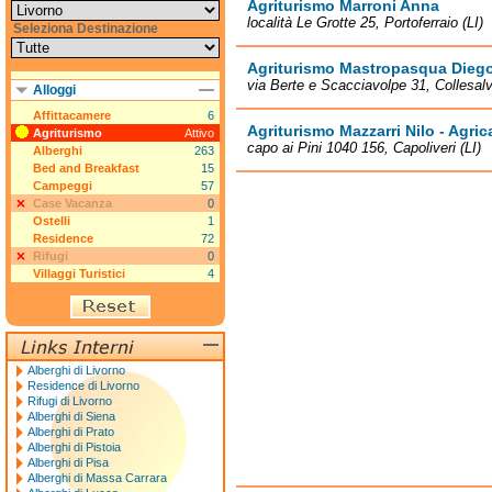
Agriturismo Marroni Anna
località Le Grotte 25, Portoferraio (LI)
Seleziona Destinazione
Agriturismo Mastropasqua Dieg
via Berte e Scacciavolpe 31, Collesalve
Alloggi
Affittacamere
6
Agriturismo Mazzarri Nilo - Agr
Agriturismo
Attivo
capo ai Pini 1040 156, Capoliveri (LI)
Alberghi
263
Bed and Breakfast
15
Campeggi
57
Case Vacanza
0
Ostelli
1
Residence
72
Rifugi
0
Villaggi Turistici
4
Alberghi di Livorno
Residence di Livorno
Rifugi di Livorno
Alberghi di Siena
Alberghi di Prato
Alberghi di Pistoia
Alberghi di Pisa
Alberghi di Massa Carrara