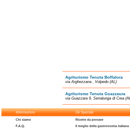
Agriturismo Tenuta Boffalora
via Arghezzana , Volpedo (AL)
Agriturismo Tenuta Guazzaura
via Guazzara 9, Serralunga di Crea (A
Informazioni
Gli Speciali
Chi siamo
Ricette da provare
F.A.Q.
Il meglio della gastronomia italiana