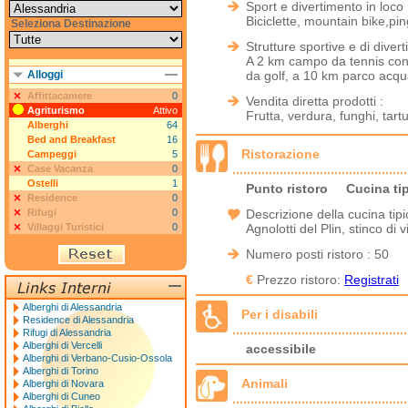
Sport e divertimento in loco 
Biciclette, mountain bike,pi
Seleziona Destinazione
Strutture sportive e di diver
A 2 km campo da tennis con
Alloggi
da golf, a 10 km parco acqu
Affittacamere
0
Vendita diretta prodotti :
Agriturismo
Attivo
Frutta, verdura, funghi, tartu
Alberghi
64
Bed and Breakfast
16
Ristorazione
Campeggi
5
Case Vacanza
0
Ostelli
1
Punto ristoro
Cucina ti
Residence
0
Rifugi
0
Descrizione della cucina tipi
Villaggi Turistici
0
Agnolotti del Plin, stinco di v
Numero posti ristoro : 50
€
Prezzo ristoro:
Registrati
Alberghi di Alessandria
Per i disabili
Residence di Alessandria
Rifugi di Alessandria
Alberghi di Vercelli
accessibile
Alberghi di Verbano-Cusio-Ossola
Alberghi di Torino
Animali
Alberghi di Novara
Alberghi di Cuneo