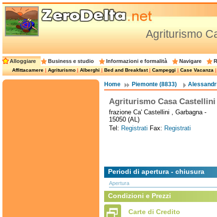
Agriturismo Ca
Alloggiare
Business e studio
Informazioni e formalità
Navigare
R
Affittacamere
|
Agriturismo
|
Alberghi
|
Bed and Breakfast
|
Campeggi
|
Case Vacanza
Home
Piemonte (8833)
Alessandri
Agriturismo Casa Castellini
frazione Ca' Castellini , Garbagna -
15050 (AL)
Tel:
Registrati
Fax:
Registrati
Periodi di apertura - chiusura
Apertura
Condizioni e Prezzi
Carte di Credito