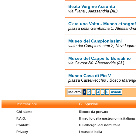
Beata Vergine Assunta
via Plana , Alessandria (AL)
C'era una Volta - Museo etnogra
piazza della Gambarina 1, Alessandria
Museo dei Campionissimi
viale dei Campionissimi 2, Novi Ligure
Museo del Cappello Borsalino
via Cavour 84, Alessandria (AL)
Museo Casa di Pio V
piazza Castelvecchio , Bosco Mareng
Indietro
1
2
3
4
5
6
Avanti
Informazioni
Gli Speciali
Chi siamo
Ricette da provare
F.A.Q.
Il meglio della gastronomia italiana
Contatti
Gli alberghi del nord Italia
Privacy
I musei d'Italia