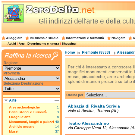
Gli indirizzi dell'arte e della cu
Alloggiare
Business e studio
Informazioni e formalità
Navigare
R
Adulti
|
Arte
|
Divertimento e natura
|
Shopping
|
Home
Piemonte (8833)
Alessandri
Regione
Per chi è interessato a conoscere il 
magnifici monumenti conservati in Ita
Provincia
musei, pinacoteche, aree archelogich
splendidi manieri presenti su tutto il 
Seleziona Destinazione
Ordina per
Arte
Abbazia di Rivalta Scrivia
Aree archeologiche
1
viale di Rivalta , Tortona (AL)
Cenni storici e curiosità
3
Luoghi d'arte
8
Monumenti, luoghi e palazzi
40
Teatro Alessandrino
Archivio mostre
14
via Giuseppe Verdi 12, Alessandria (A
Musei
37