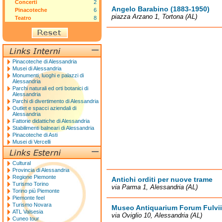
Concerti
2
Angelo Barabino (1883-1950)
Pinacoteche
6
piazza Arzano 1, Tortona (AL)
Teatro
8
Pinacoteche di Alessandria
Musei di Alessandria
Monumenti, luoghi e palazzi di
Alessandria
Parchi naturali ed orti botanici di
Alessandria
Parchi di divertimento di Alessandria
Outlet e spacci aziendali di
Alessandria
Fattorie didattiche di Alessandria
Stabilimenti balneari di Alessandria
Pinacoteche di Asti
Musei di Vercelli
Cultural
Provincia di Alessandria
Regione Piemonte
Antichi orditi per nuove trame
Turismo Torino
via Parma 1, Alessandria (AL)
Torino più Piemonte
Piemonte feel
Turismo Novara
Museo Antiquarium Forum Fulvii
ATL Valsesia
via Oviglio 10, Alessandria (AL)
Cuneo tour