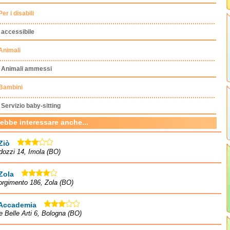
Per i disabili
accessibile
Animali
Animali ammessi
Bambini
Servizio baby-sitting
rebbe interessare anche...
Ziò
dozzi 14, Imola (BO)
Zola
orgimento 186, Zola (BO)
 Accademia
le Belle Arti 6, Bologna (BO)