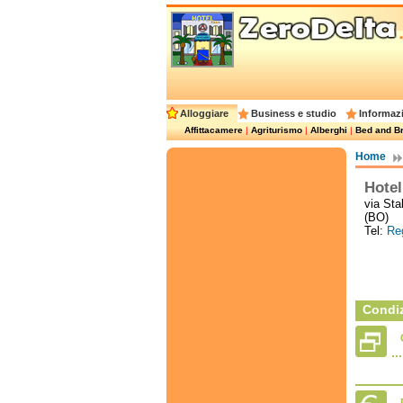
Alloggiare
Business e studio
Informazi
Affittacamere
|
Agriturismo
|
Alberghi
|
Bed and Br
Home
Hote
via Sta
(BO)
Tel:
Reg
Condiz