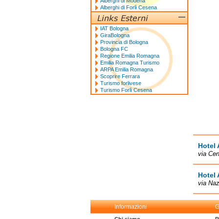
Alberghi di Modena
Alberghi di Forlì Cesena
IAT Bologna
GiraBologna
Provincia di Bologna
Bologna FC
Regione Emilia Romagna
Emilia Romagna Turismo
ARPA Emilia Romagna
Scoprire Ferrara
Turismo forlivese
Turismo Forlì Cesena
Hotel 
via Cen
Hotel 
via Naz
Informazioni
G