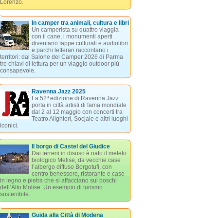
Lorenzo.
In camper tra animali, cultura e libri
Un camperista su quattro viaggia
con il cane, i monumenti aperti
diventano tappe culturali e audiolibri
e parchi letterari raccontano i
territori: dal Salone del Camper 2026 di Parma
tre chiavi di lettura per un viaggio outdoor più
consapevole.
Ravenna Jazz 2025
La 52ª edizione di Ravenna Jazz
porta in città artisti di fama mondiale
dal 2 al 12 maggio con concerti tra
Teatro Alighieri, Socjale e altri luoghi
iconici.
Il borgo di Castel del Giudice
Dai terreni in disuso è nato il meleto
biologico Melise, da vecchie case
l’albergo diffuso Borgotufi, con
centro benessere, ristorante e case
in legno e pietra che si affacciano sui boschi
dell’Alto Molise. Un esempio di turismo
sostenibile.
Guida alla Città di Modena