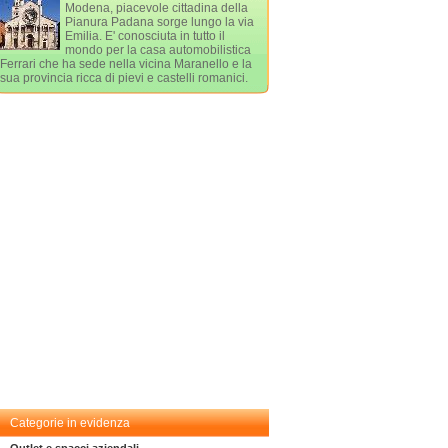
Modena, piacevole cittadina della
Pianura Padana sorge lungo la via
Emilia. E' conosciuta in tutto il
mondo per la casa automobilistica
Ferrari che ha sede nella vicina Maranello e la
sua provincia ricca di pievi e castelli romanici.
Categorie in evidenza