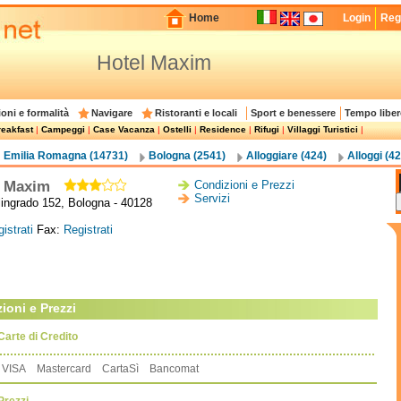
Home
Login
Regi
Hotel Maxim
oni e formalità
Navigare
Ristoranti e locali
Sport e benessere
Tempo liber
eakfast
|
Campeggi
|
Case Vacanza
|
Ostelli
|
Residence
|
Rifugi
|
Villaggi Turistici
|
Emilia Romagna (14731)
Bologna (2541)
Alloggiare (424)
Alloggi (42
l Maxim
Condizioni e Prezzi
Servizi
lingrado 152, Bologna - 40128
istrati
Fax:
Registrati
ioni e Prezzi
Carte di Credito
VISA Mastercard CartaSì Bancomat