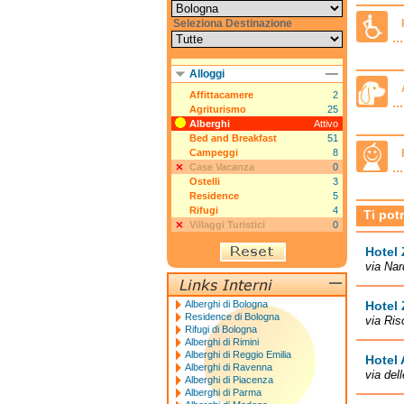
Seleziona Destinazione
Alloggi
Affittacamere
2
Agriturismo
25
Alberghi
Attivo
Bed and Breakfast
51
Campeggi
8
Case Vacanza
0
Ostelli
3
Residence
5
Rifugi
4
Ti pot
Villaggi Turistici
0
Hotel 
via Nar
Alberghi di Bologna
Hotel 
Residence di Bologna
via Ris
Rifugi di Bologna
Alberghi di Rimini
Alberghi di Reggio Emilia
Hotel
Alberghi di Ravenna
via del
Alberghi di Piacenza
Alberghi di Parma