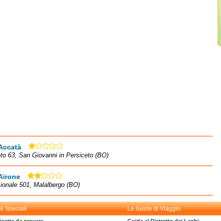
Accatà
to 63, San Giovanni in Persiceto (BO)
Airone
ionale 501, Malalbergo (BO)
li Speciali
Le Guide di Viaggio