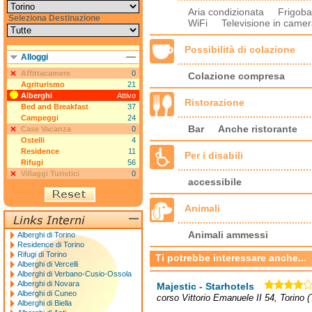
Aria condizionata Frigob
Seleziona Destinazione
WiFi Televisione in cam
Possibilità di colazione
Alloggi
Affittacamere
0
Colazione compresa
Agriturismo
21
Alberghi
Attivo
Ristorazione
Bed and Breakfast
37
Campeggi
24
Bar
Anche ristorante
Case Vacanza
0
Ostelli
4
Residence
11
Per i disabili
Rifugi
56
Villaggi Turistici
0
accessibile
Animali
Animali ammessi
Alberghi di Torino
Residence di Torino
Rifugi di Torino
Ti potrebbe interessare anche...
Alberghi di Vercelli
Alberghi di Verbano-Cusio-Ossola
Alberghi di Novara
Majestic - Starhotels
Alberghi di Cuneo
corso Vittorio Emanuele II 54, Torino 
Alberghi di Biella