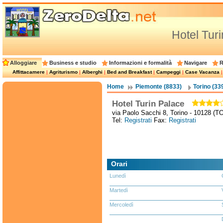
Hotel Tur
Alloggiare
Business e studio
Informazioni e formalità
Navigare
R
Affittacamere
|
Agriturismo
|
Alberghi
|
Bed and Breakfast
|
Campeggi
|
Case Vacanza
Home
Piemonte (8833)
Torino (33
Hotel Turin Palace
via Paolo Sacchi 8, Torino - 10128 (T
Tel:
Registrati
Fax:
Registrati
Orari
Lunedì
Martedì
Mercoledì