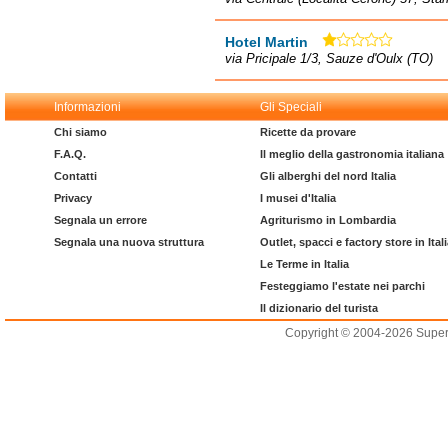
Hotel Martin
via Pricipale 1/3, Sauze d'Oulx (TO)
Informazioni
Gli Speciali
Chi siamo
Ricette da provare
F.A.Q.
Il meglio della gastronomia italiana
Contatti
Gli alberghi del nord Italia
Privacy
I musei d'Italia
Segnala un errore
Agriturismo in Lombardia
Segnala una nuova struttura
Outlet, spacci e factory store in Ital
Le Terme in Italia
Festeggiamo l'estate nei parchi
Il dizionario del turista
Copyright © 2004-2026 Supero L