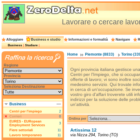
Lavorare o cercare lavor
Alloggiare
Business e studio
Informazioni e formalità
Navigare
R
Business
|
Studiare
|
Home
Piemonte (8833)
Torino (33
Regione
Ogni provincia italiana gestisce una 
Centri per l'Impiego, che si occupan
Provincia
offerte di lavoro; vi sono inoltre soci
medesimo servizio. Qui trovate infor
Seleziona Destinazione
in cerca di un'occupazione. Se inve
vostro giro d'affari troverete utili inf
indirizzi per la soluzione delle pro
Business
un'attività.
Centri per l'impiego
2
Corrieri
0
Ordina per
EURES - EURopean
3
Employment Services
Artissima 12
Fiere settoriali
11
via Nizza 294, Torino (TO)
Lavoro temporaneo
11