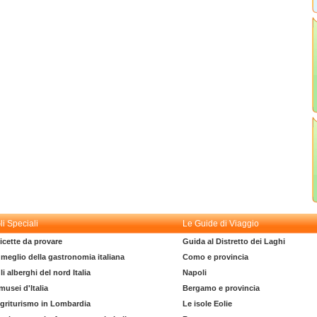
li Speciali
Le Guide di Viaggio
icette da provare
Guida al Distretto dei Laghi
l meglio della gastronomia italiana
Como e provincia
li alberghi del nord Italia
Napoli
 musei d'Italia
Bergamo e provincia
griturismo in Lombardia
Le isole Eolie