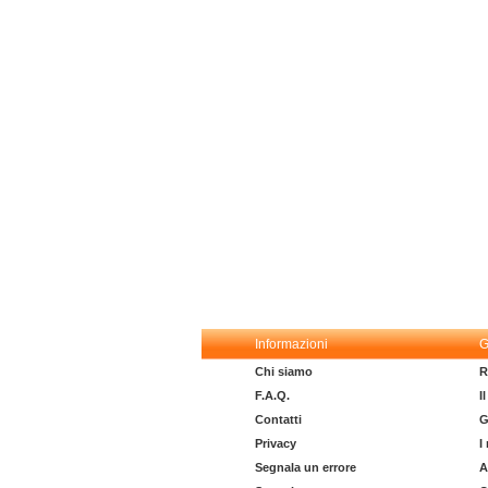
Informazioni
G
Chi siamo
R
F.A.Q.
I
Contatti
G
Privacy
I
Segnala un errore
A