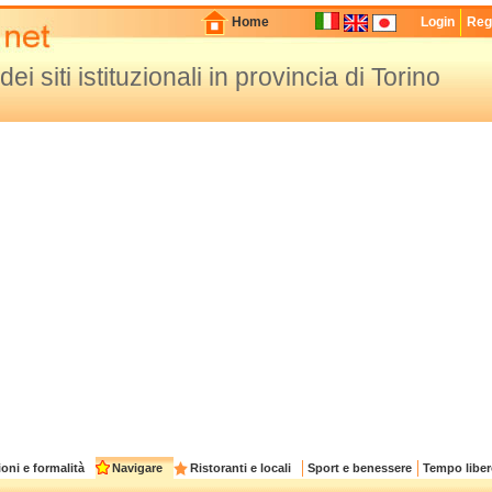
Home
Login
Regi
k dei siti istituzionali in provincia di Torino
oni e formalità
Navigare
Ristoranti e locali
Sport e benessere
Tempo liber