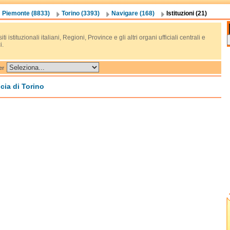
Piemonte (8833)
Torino (3393)
Navigare (168)
Istituzioni (21)
 siti istituzionali italiani, Regioni, Province e gli altri organi ufficiali centrali e
i.
er
cia di Torino