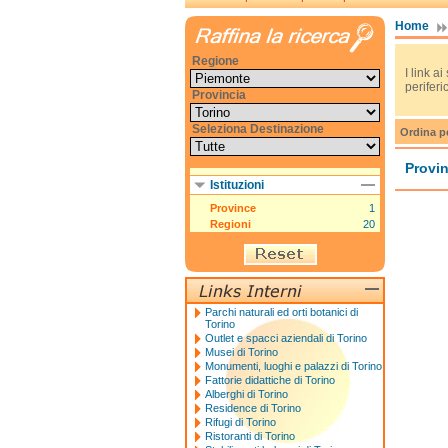
Home
Regione
I link ai
periferic
Provincia
Seleziona Destinazione
Ordina p
Provin
Istituzioni
Province
1
Regioni
20
Parchi naturali ed orti botanici di
Torino
Outlet e spacci aziendali di Torino
Musei di Torino
Monumenti, luoghi e palazzi di Torino
Fattorie didattiche di Torino
Alberghi di Torino
Residence di Torino
Rifugi di Torino
Ristoranti di Torino