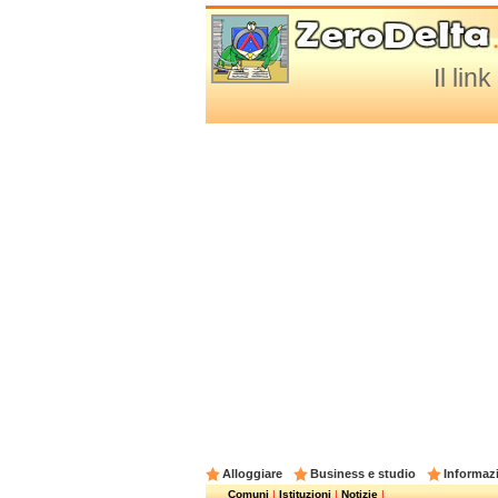
Il lin
Alloggiare
Business e studio
Informazi
Comuni
|
Istituzioni
|
Notizie
|