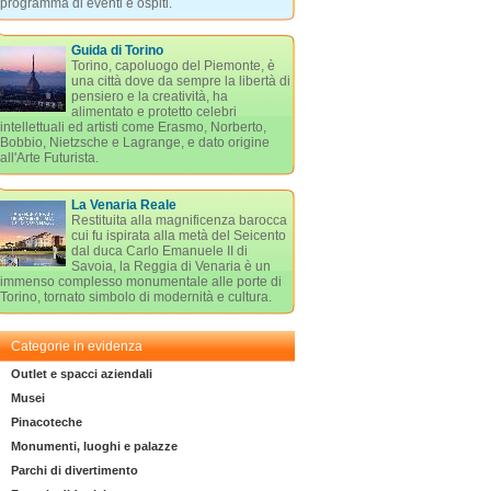
programma di eventi e ospiti.
Guida di Torino
Torino, capoluogo del Piemonte, è
una città dove da sempre la libertà di
pensiero e la creatività, ha
alimentato e protetto celebri
intellettuali ed artisti come Erasmo, Norberto,
Bobbio, Nietzsche e Lagrange, e dato origine
all'Arte Futurista.
La Venaria Reale
Restituita alla magnificenza barocca
cui fu ispirata alla metà del Seicento
dal duca Carlo Emanuele II di
Savoia, la Reggia di Venaria è un
immenso complesso monumentale alle porte di
Torino, tornato simbolo di modernità e cultura.
Categorie in evidenza
Outlet e spacci aziendali
Musei
Pinacoteche
Monumenti, luoghi e palazze
Parchi di divertimento