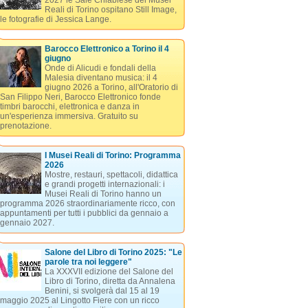
2027 le Sale Chiablese dei Musei
Reali di Torino ospitano Still Image,
le fotografie di Jessica Lange.
Barocco Elettronico a Torino il 4
giugno
Onde di Alicudi e fondali della
Malesia diventano musica: il 4
giugno 2026 a Torino, all'Oratorio di
San Filippo Neri, Barocco Elettronico fonde
timbri barocchi, elettronica e danza in
un'esperienza immersiva. Gratuito su
prenotazione.
I Musei Reali di Torino: Programma
2026
Mostre, restauri, spettacoli, didattica
e grandi progetti internazionali: i
Musei Reali di Torino hanno un
programma 2026 straordinariamente ricco, con
appuntamenti per tutti i pubblici da gennaio a
gennaio 2027.
Salone del Libro di Torino 2025: "Le
parole tra noi leggere"
La XXXVII edizione del Salone del
Libro di Torino, diretta da Annalena
Benini, si svolgerà dal 15 al 19
maggio 2025 al Lingotto Fiere con un ricco