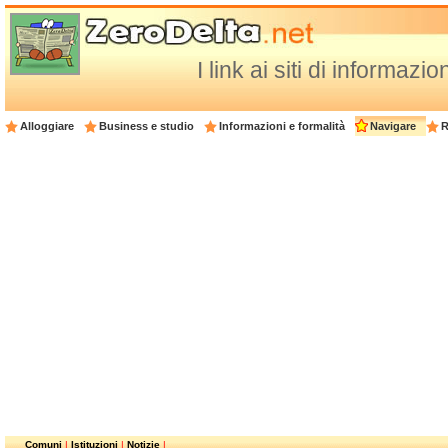
I link ai siti di informazi
Alloggiare
Business e studio
Informazioni e formalità
Navigare
R
Comuni
|
Istituzioni
|
Notizie
|