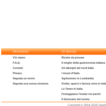
Informazioni
Gli Speciali
Chi siamo
Ricette da provare
F.A.Q.
Il meglio della gastronomia italiana
Contatti
Gli alberghi del nord Italia
Privacy
I musei d'Italia
Segnala un errore
Agriturismo in Lombardia
Segnala una nuova struttura
Outlet, spacci e factory store in Ital
Le Terme in Italia
Festeggiamo l'estate nei parchi
Il dizionario del turista
Copyright © 2004-2026 Supero L