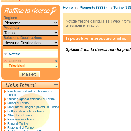
Home
Piemonte (8833)
Torino (33
Regione
Notizie fresche dall'Italia: i siti web informa
televisioni e le radio.
Provincia
Seleziona Destinazione
Ti potrebbe interessare anche...
Spiacenti ma la ricerca non ha prod
Notizie
Giornali
0
Televisioni
1
Parchi naturali ed orti botanici di
Torino
Outlet e spacci aziendali di Torino
Musei di Torino
Monumenti, luoghi e palazzi di Torino
Fattorie didattiche di Torino
Alberghi di Torino
Residence di Torino
Rifugi di Torino
Ristoranti di Torino