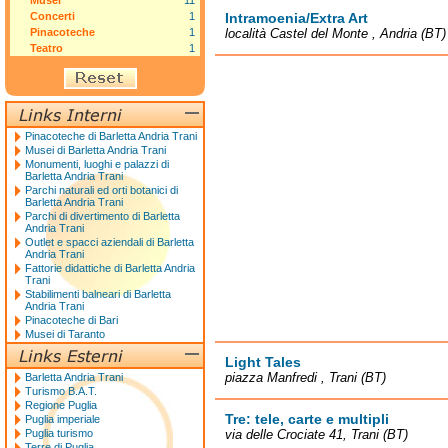
Musei
11
Concerti
1
Intramoenia/Extra Art
Pinacoteche
1
località Castel del Monte , Andria (BT)
Teatro
1
Pinacoteche di Barletta Andria Trani
Musei di Barletta Andria Trani
Monumenti, luoghi e palazzi di
Barletta Andria Trani
Parchi naturali ed orti botanici di
Barletta Andria Trani
Parchi di divertimento di Barletta
Andria Trani
Outlet e spacci aziendali di Barletta
Andria Trani
Fattorie didattiche di Barletta Andria
Trani
Stabilimenti balneari di Barletta
Andria Trani
Pinacoteche di Bari
Musei di Taranto
Light Tales
piazza Manfredi , Trani (BT)
Barletta Andria Trani
Turismo B.A.T.
Regione Puglia
Tre: tele, carte e multipli
Puglia imperiale
Puglia turismo
via delle Crociate 41, Trani (BT)
Terre di Puglia