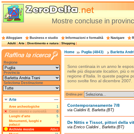
Mostre concluse in provinci
Alloggiare
Business e studio
Informazioni e formalità
Navigare
R
Adulti
|
Arte
|
Divertimento e natura
|
Shopping
|
Home
Puglia (4843)
Barletta Andri
Regione
Sono centinaia in un anno le esposi
nelle più disparate
location
, più o 
Provincia
regione d'Italia. In queste pagine p
sono svolte fino al dicembre 2007.
Seleziona Destinazione
Ordina per
Arte
Contemporaneamente 7/8
Aree archeologiche
1
via Cialdini 8, Barletta (BT)
Cenni storici e curiosità
0
Luoghi d'arte
5
Monumenti, luoghi e
De Nittis e Tissot, pittori della 
7
palazzi
via Enrico Cialdini , Barletta (BT)
Archivio mostre
Attivo