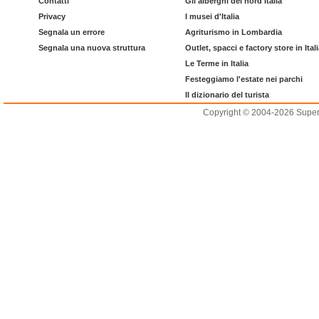
Contatti
Gli alberghi del nord Italia
Privacy
I musei d'Italia
Segnala un errore
Agriturismo in Lombardia
Segnala una nuova struttura
Outlet, spacci e factory store in Ital
Le Terme in Italia
Festeggiamo l'estate nei parchi
Il dizionario del turista
Copyright © 2004-2026 Supero L