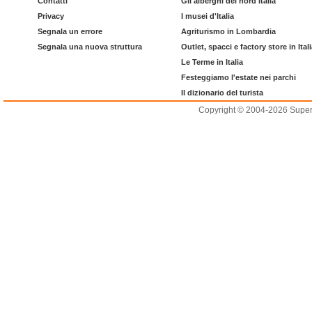
Contatti
Gli alberghi del nord Italia
Privacy
I musei d'Italia
Segnala un errore
Agriturismo in Lombardia
Segnala una nuova struttura
Outlet, spacci e factory store in Ital
Le Terme in Italia
Festeggiamo l'estate nei parchi
Il dizionario del turista
Copyright © 2004-2026 Supero L