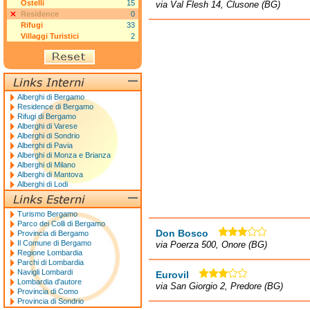
Ostelli
15
via Val Flesh 14, Clusone (BG)
Residence
0
Rifugi
33
Villaggi Turistici
2
Alberghi di Bergamo
Residence di Bergamo
Rifugi di Bergamo
Alberghi di Varese
Alberghi di Sondrio
Alberghi di Pavia
Alberghi di Monza e Brianza
Alberghi di Milano
Alberghi di Mantova
Alberghi di Lodi
Turismo Bergamo
Parco dei Colli di Bergamo
Don Bosco
Provincia di Bergamo
Il Comune di Bergamo
via Poerza 500, Onore (BG)
Regione Lombardia
Parchi di Lombardia
Navigli Lombardi
Eurovil
Lombardia d'autore
via San Giorgio 2, Predore (BG)
Provincia di Como
Provincia di Sondrio