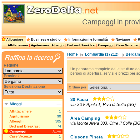
Campeggi in prov
Alloggiare
Business e studio
Informazioni e formalità
Navigare
R
Affittacamere
|
Agriturismo
|
Alberghi
|
Bed and Breakfast
|
Campeggi
|
Case Vacanza
Home
Lombardia (17212)
Bergamo
Regione
Un panorama completo delle strutture do
periodi di apertura, servizi e prezzi per 
Provincia
Seleziona Destinazione
Ordina per
30 Passi
Alloggi
via XXV Aprile 1, Riva di Solto (BG)
Affittacamere
1
Agriturismo
90
Area Camping
Alberghi
305
via Monte Arera 303, Oltre Il Colle (BG
Bed and Breakfast
74
Campeggi
Attivo
Case Vacanza
1
Clusone Pineta