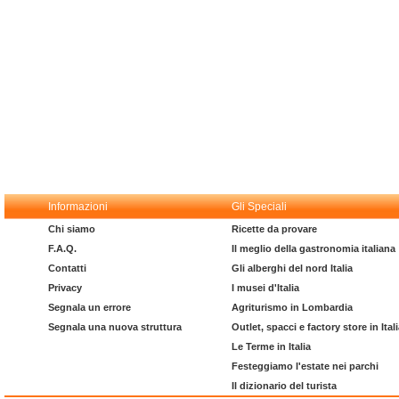
Informazioni
Gli Speciali
Chi siamo
Ricette da provare
F.A.Q.
Il meglio della gastronomia italiana
Contatti
Gli alberghi del nord Italia
Privacy
I musei d'Italia
Segnala un errore
Agriturismo in Lombardia
Segnala una nuova struttura
Outlet, spacci e factory store in Ital
Le Terme in Italia
Festeggiamo l'estate nei parchi
Il dizionario del turista