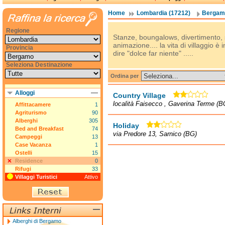
Home
Lombardia (17212)
Bergamo
Regione
Stanze, boungalows, divertimento, sp
animazione.... la vita di villaggio 
Provincia
dire "dolce far niente" .....
Seleziona Destinazione
Ordina per
Alloggi
Country Village
località Faisecco , Gaverina Terme (B
Affittacamere
1
Agriturismo
90
Alberghi
305
Holiday
Bed and Breakfast
74
via Predore 13, Sarnico (BG)
Campeggi
13
Case Vacanza
1
Ostelli
15
Residence
0
Rifugi
33
Villaggi Turistici
Attivo
Alberghi di Bergamo