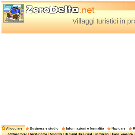
Villaggi turistici in
Alloggiare
Business e studio
Informazioni e formalità
Navigare
R
Affittacamere
|
Agriturismo
|
Alberghi
|
Bed and Breakfast
|
Campeggi
|
Case Vacanza